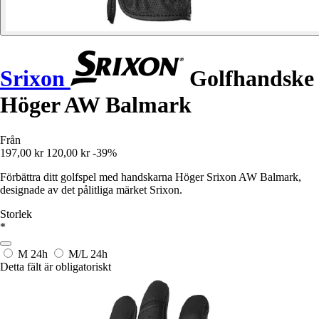
Srixon
Golfhandske
Höger AW Balmark
Från
197,00 kr
120,00 kr
-39%
Förbättra ditt golfspel med handskarna Höger Srixon AW Balmark,
designade av det pålitliga märket Srixon.
Storlek
*
M
24h
M/L
24h
Detta fält är obligatoriskt