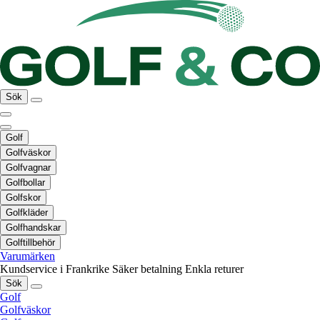
Sök
Golf
Golfväskor
Golfvagnar
Golfbollar
Golfskor
Golfkläder
Golfhandskar
Golftillbehör
Varumärken
Kundservice i Frankrike
Säker betalning
Enkla returer
Sök
Golf
Golfväskor