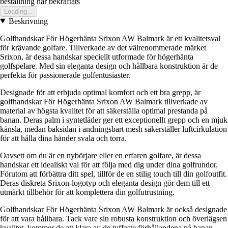
bestallning har bekraftats
Loading...
Beskrivning
Golfhandskar För Högerhänta Srixon AW Balmark är ett kvalitetsval
för krävande golfare. Tillverkade av det välrenommerade märket
Srixon, är dessa handskar speciellt utformade för högerhänta
golfspelare. Med sin eleganta design och hållbara konstruktion är de
perfekta för passionerade golfentusiaster.
Designade för att erbjuda optimal komfort och ett bra grepp, är
golfhandskar För Högerhänta Srixon AW Balmark tillverkade av
material av högsta kvalitet för att säkerställa optimal prestanda på
banan. Deras palm i syntetläder ger ett exceptionellt grepp och en mjuk
känsla, medan baksidan i andningsbart mesh säkerställer luftcirkulation
för att hålla dina händer svala och torra.
Oavsett om du är en nybörjare eller en erfaren golfare, är dessa
handskar ett idealiskt val för att följa med dig under dina golfrundor.
Förutom att förbättra ditt spel, tillför de en stilig touch till din golfoutfit.
Deras diskreta Srixon-logotyp och eleganta design gör dem till ett
utmärkt tillbehör för att komplettera din golfutrustning.
Golfhandskar För Högerhänta Srixon AW Balmark är också designade
för att vara hållbara. Tack vare sin robusta konstruktion och överlägsen
kvalitet, kommer de att klara av de tuffaste förhållandena på banan.