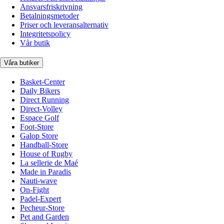
Ansvarsfriskrivning
Betalningsmetoder
Priser och leveransalternativ
Integritetspolicy
Vår butik
Våra butiker
Basket-Center
Daily Bikers
Direct Running
Direct-Volley
Espace Golf
Foot-Store
Galop Store
Handball-Store
House of Rugby
La sellerie de Maé
Made in Paradis
Nauti-wave
On-Fight
Padel-Expert
Pecheur-Store
Pet and Garden