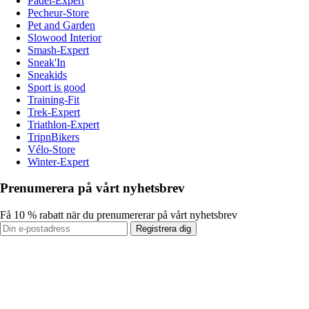
Padel-Expert
Pecheur-Store
Pet and Garden
Slowood Interior
Smash-Expert
Sneak'In
Sneakids
Sport is good
Training-Fit
Trek-Expert
Triathlon-Expert
TripnBikers
Vélo-Store
Winter-Expert
Prenumerera på vårt nyhetsbrev
Få 10 % rabatt när du prenumererar på vårt nyhetsbrev
Registrera dig