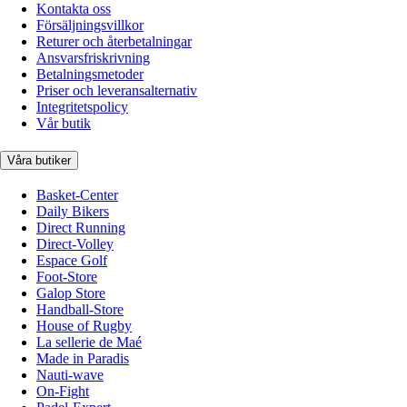
Kontakta oss
Försäljningsvillkor
Returer och återbetalningar
Ansvarsfriskrivning
Betalningsmetoder
Priser och leveransalternativ
Integritetspolicy
Vår butik
Våra butiker
Basket-Center
Daily Bikers
Direct Running
Direct-Volley
Espace Golf
Foot-Store
Galop Store
Handball-Store
House of Rugby
La sellerie de Maé
Made in Paradis
Nauti-wave
On-Fight