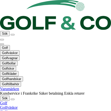
Sök
Golf
Golfväskor
Golfvagnar
Golfbollar
Golfskor
Golfkläder
Golfhandskar
Golftillbehör
Varumärken
Kundservice i Frankrike
Säker betalning
Enkla returer
Sök
Golf
Golfväskor