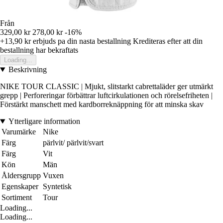
Från
329,00 kr
278,00 kr
-16%
+13,90 kr
erbjuds pa din nasta bestallning
Krediteras efter att din
bestallning har bekraftats
Loading...
Beskrivning
NIKE TOUR CLASSIC | Mjukt, slitstarkt cabrettaläder ger utmärkt
grepp | Perforeringar förbättrar luftcirkulationen och rörelsefriheten |
Förstärkt manschett med kardborreknäppning för att minska skav
Ytterligare information
Varumärke
Nike
Färg
pärlvit/ pärlvit/svart
Färg
Vit
Kön
Män
Åldersgrupp
Vuxen
Egenskaper
Syntetisk
Sortiment
Tour
Loading...
Loading...