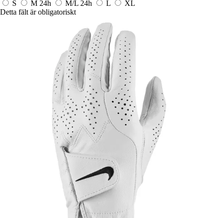
S
M
24h
M/L
24h
L
XL
Detta fält är obligatoriskt