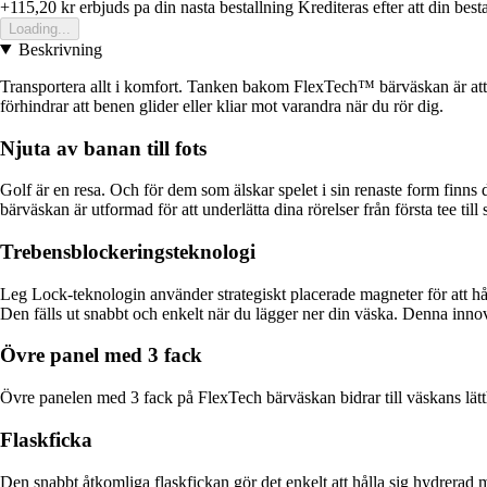
+115,20 kr
erbjuds pa din nasta bestallning
Krediteras efter att din best
Loading...
Beskrivning
Transportera allt i komfort. Tanken bakom FlexTech™ bärväskan är att
förhindrar att benen glider eller kliar mot varandra när du rör dig.
Njuta av banan till fots
Golf är en resa. Och för dem som älskar spelet i sin renaste form finns d
bärväskan är utformad för att underlätta dina rörelser från första tee till
Trebensblockeringsteknologi
Leg Lock-teknologin använder strategiskt placerade magneter för att hålla
Den fälls ut snabbt och enkelt när du lägger ner din väska. Denna innov
Övre panel med 3 fack
Övre panelen med 3 fack på FlexTech bärväskan bidrar till väskans lätthe
Flaskficka
Den snabbt åtkomliga flaskfickan gör det enkelt att hålla sig hydrerad