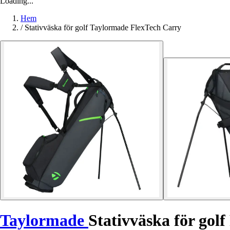
Loading...
Hem
/
Stativväska för golf Taylormade FlexTech Carry
Taylormade
Stativväska för gol