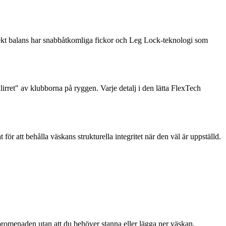
ekt balans har snabbåtkomliga fickor och Leg Lock-teknologi som
klirret" av klubborna på ryggen. Varje detalj i den lätta FlexTech
ör att behålla väskans strukturella integritet när den väl är uppställd.
promenaden utan att du behöver stanna eller lägga ner väskan.