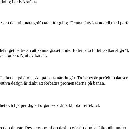
allning har bekraftats
 vara den ultimata golfbagen för gång. Denna lättviktsmodell med perf
et inget bättre än att känna gräset under fötterna och det taktkänsliga "
 sista green. Njut av banan.
 benen på din väska på plats när du går. Trebenet är perfekt balanserat f
ativa design är tänkt att förbättra promenaderna på banan.
t och hjälper dig att organisera dina klubbor effektivt.
 medan du går. Dess ergonomiska design gör flaskan lättåtkomlig under 