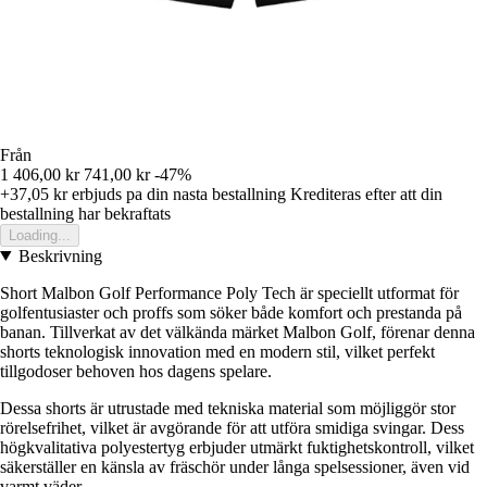
Från
1 406,00 kr
741,00 kr
-47%
+37,05 kr
erbjuds pa din nasta bestallning
Krediteras efter att din
bestallning har bekraftats
Loading...
Beskrivning
Short Malbon Golf Performance Poly Tech är speciellt utformat för
golfentusiaster och proffs som söker både komfort och prestanda på
banan. Tillverkat av det välkända märket Malbon Golf, förenar denna
shorts teknologisk innovation med en modern stil, vilket perfekt
tillgodoser behoven hos dagens spelare.
Dessa shorts är utrustade med tekniska material som möjliggör stor
rörelsefrihet, vilket är avgörande för att utföra smidiga svingar. Dess
högkvalitativa polyestertyg erbjuder utmärkt fuktighetskontroll, vilket
säkerställer en känsla av fräschör under långa spelsessioner, även vid
varmt väder.