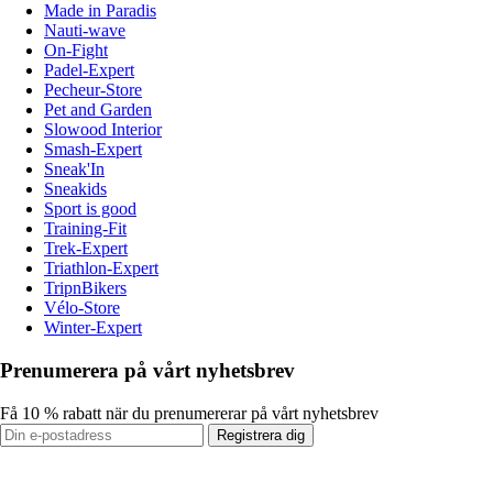
Made in Paradis
Nauti-wave
On-Fight
Padel-Expert
Pecheur-Store
Pet and Garden
Slowood Interior
Smash-Expert
Sneak'In
Sneakids
Sport is good
Training-Fit
Trek-Expert
Triathlon-Expert
TripnBikers
Vélo-Store
Winter-Expert
Prenumerera på vårt nyhetsbrev
Få 10 % rabatt när du prenumererar på vårt nyhetsbrev
Registrera dig