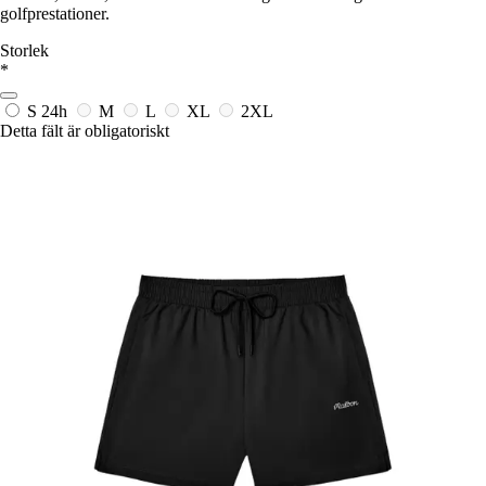
golfprestationer.
Storlek
*
S
24h
M
L
XL
2XL
Detta fält är obligatoriskt