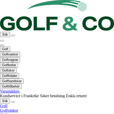
Sök
Golf
Golfväskor
Golfvagnar
Golfbollar
Golfskor
Golfkläder
Golfhandskar
Golftillbehör
Varumärken
Kundservice i Frankrike
Säker betalning
Enkla returer
Sök
Golf
Golfväskor