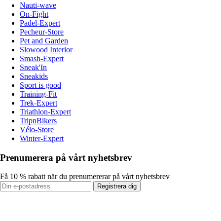
Nauti-wave
On-Fight
Padel-Expert
Pecheur-Store
Pet and Garden
Slowood Interior
Smash-Expert
Sneak'In
Sneakids
Sport is good
Training-Fit
Trek-Expert
Triathlon-Expert
TripnBikers
Vélo-Store
Winter-Expert
Prenumerera på vårt nyhetsbrev
Få 10 % rabatt när du prenumererar på vårt nyhetsbrev
Registrera dig