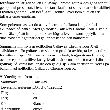
förhållanden, är golfbollen Callaway Chrome Tour X designad för att
ge optimal prestation. Dess motståndskraft mot sidovindar och stabilitet
i flykten gör att du kan behålla full kontroll över bollen, även i de
tuffaste omgivningarna.
Som golfentusiast vet du att kvaliteten på bollarna kan göra hela
skillnaden på banan. Med golfbollen Callaway Chrome Tour X kan du
vara säker på att ha en produkt av högsta kvalitet som uppfyller alla
dina förväntningar när det gäller prestation och hållbarhet.
Sammanfattningsvis är golfbollen Callaway Chrome Tour X ett
självklart val för golfare som söker en produkt av högsta kvalitet för att
förbättra sitt spel. Med sin avancerade teknik, högpresterande design
och exceptionella tillverkningskvalitet, är denna boll ett måste i din
golfbag. Så vänta inte längre och ge dig själv alla chanser att lyckas på
banan med golfbollen Callaway Chrome Tour X.
Ytterligare information
Varumärke
Callaway
Leverantörsreferens
LOT-3-643226112
Färg
vit
Färg
Vit
Kön
Blandad
Åldersgrupp
Vuxen