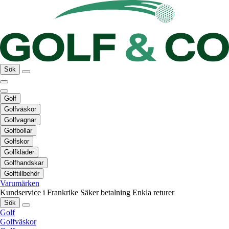
Sök
Golf
Golfväskor
Golfvagnar
Golfbollar
Golfskor
Golfkläder
Golfhandskar
Golftillbehör
Varumärken
Kundservice i Frankrike
Säker betalning
Enkla returer
Sök
Golf
Golfväskor