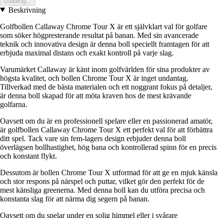
Loading...
Beskrivning
Golfbollen Callaway Chrome Tour X är ett självklart val för golfare
som söker högpresterande resultat på banan. Med sin avancerade
teknik och innovativa design är denna boll speciellt framtagen för att
erbjuda maximal distans och exakt kontroll på varje slag.
Varumärket Callaway är känt inom golfvärlden för sina produkter av
högsta kvalitet, och bollen Chrome Tour X är inget undantag.
Tillverkad med de bästa materialen och ett noggrant fokus på detaljer,
är denna boll skapad för att möta kraven hos de mest krävande
golfarna.
Oavsett om du är en professionell spelare eller en passionerad amatör,
är golfbollen Callaway Chrome Tour X ett perfekt val för att förbättra
ditt spel. Tack vare sin fem-lagers design erbjuder denna boll
överlägsen bollhastighet, hög bana och kontrollerad spinn för en precis
och konstant flykt.
Dessutom är bollen Chrome Tour X utformad för att ge en mjuk känsla
och stor respons på närspel och puttar, vilket gör den perfekt för de
mest känsliga greenerna. Med denna boll kan du utföra precisa och
konstanta slag för att närma dig segern på banan.
Oavsett om du spelar under en solig himmel eller i svårare