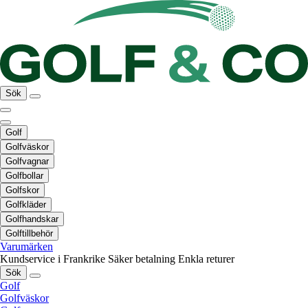
Sök
Golf
Golfväskor
Golfvagnar
Golfbollar
Golfskor
Golfkläder
Golfhandskar
Golftillbehör
Varumärken
Kundservice i Frankrike
Säker betalning
Enkla returer
Sök
Golf
Golfväskor