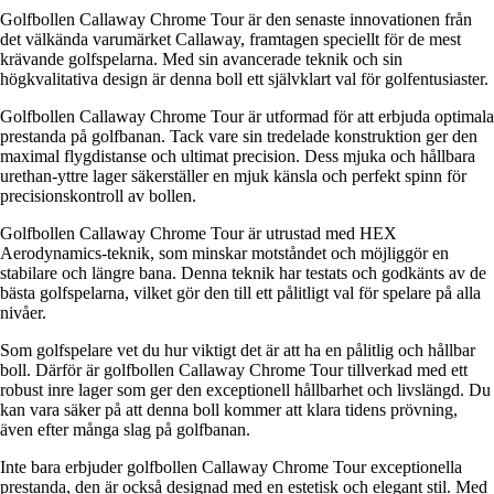
Golfbollen Callaway Chrome Tour är den senaste innovationen från
det välkända varumärket Callaway, framtagen speciellt för de mest
krävande golfspelarna. Med sin avancerade teknik och sin
högkvalitativa design är denna boll ett självklart val för golfentusiaster.
Golfbollen Callaway Chrome Tour är utformad för att erbjuda optimala
prestanda på golfbanan. Tack vare sin tredelade konstruktion ger den
maximal flygdistanse och ultimat precision. Dess mjuka och hållbara
urethan-yttre lager säkerställer en mjuk känsla och perfekt spinn för
precisionskontroll av bollen.
Golfbollen Callaway Chrome Tour är utrustad med HEX
Aerodynamics-teknik, som minskar motståndet och möjliggör en
stabilare och längre bana. Denna teknik har testats och godkänts av de
bästa golfspelarna, vilket gör den till ett pålitligt val för spelare på alla
nivåer.
Som golfspelare vet du hur viktigt det är att ha en pålitlig och hållbar
boll. Därför är golfbollen Callaway Chrome Tour tillverkad med ett
robust inre lager som ger den exceptionell hållbarhet och livslängd. Du
kan vara säker på att denna boll kommer att klara tidens prövning,
även efter många slag på golfbanan.
Inte bara erbjuder golfbollen Callaway Chrome Tour exceptionella
prestanda, den är också designad med en estetisk och elegant stil. Med