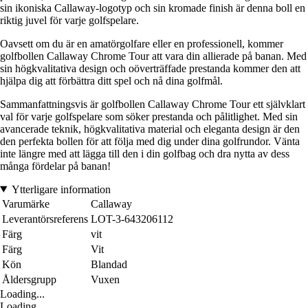
sin ikoniska Callaway-logotyp och sin kromade finish är denna boll en
riktig juvel för varje golfspelare.
Oavsett om du är en amatörgolfare eller en professionell, kommer
golfbollen Callaway Chrome Tour att vara din allierade på banan. Med
sin högkvalitativa design och oöverträffade prestanda kommer den att
hjälpa dig att förbättra ditt spel och nå dina golfmål.
Sammanfattningsvis är golfbollen Callaway Chrome Tour ett självklart
val för varje golfspelare som söker prestanda och pålitlighet. Med sin
avancerade teknik, högkvalitativa material och eleganta design är den
den perfekta bollen för att följa med dig under dina golfrundor. Vänta
inte längre med att lägga till den i din golfbag och dra nytta av dess
många fördelar på banan!
Ytterligare information
Varumärke
Callaway
Leverantörsreferens
LOT-3-643206112
Färg
vit
Färg
Vit
Kön
Blandad
Åldersgrupp
Vuxen
Loading...
Loading...