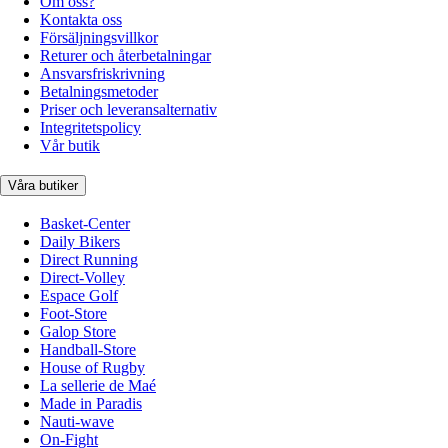
Om oss?
Kontakta oss
Försäljningsvillkor
Returer och återbetalningar
Ansvarsfriskrivning
Betalningsmetoder
Priser och leveransalternativ
Integritetspolicy
Vår butik
Våra butiker
Basket-Center
Daily Bikers
Direct Running
Direct-Volley
Espace Golf
Foot-Store
Galop Store
Handball-Store
House of Rugby
La sellerie de Maé
Made in Paradis
Nauti-wave
On-Fight