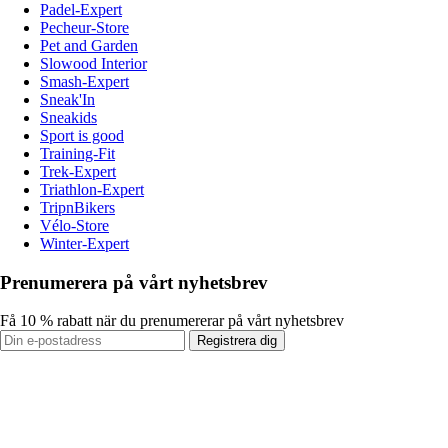
Padel-Expert
Pecheur-Store
Pet and Garden
Slowood Interior
Smash-Expert
Sneak'In
Sneakids
Sport is good
Training-Fit
Trek-Expert
Triathlon-Expert
TripnBikers
Vélo-Store
Winter-Expert
Prenumerera på vårt nyhetsbrev
Få 10 % rabatt när du prenumererar på vårt nyhetsbrev
Registrera dig