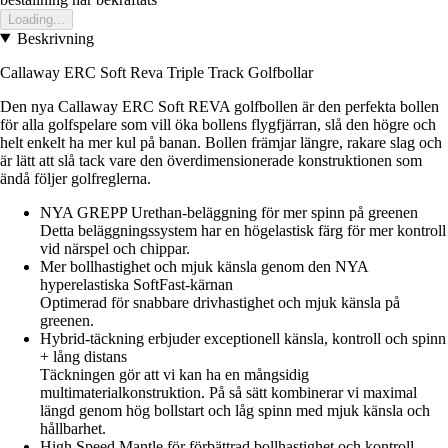
Loading...
Beskrivning
Callaway ERC Soft Reva Triple Track Golfbollar
Den nya Callaway ERC Soft REVA golfbollen är den perfekta bollen
för alla golfspelare som vill öka bollens flygfjärran, slå den högre och
helt enkelt ha mer kul på banan. Bollen främjar längre, rakare slag och
är lätt att slå tack vare den överdimensionerade konstruktionen som
ändå följer golfreglerna.
NYA GREPP Urethan-beläggning för mer spinn på greenen
Detta beläggningssystem har en högelastisk färg för mer kontroll
vid närspel och chippar.
Mer bollhastighet och mjuk känsla genom den NYA
hyperelastiska SoftFast-kärnan
Optimerad för snabbare drivhastighet och mjuk känsla på
greenen.
Hybrid-täckning erbjuder exceptionell känsla, kontroll och spinn
+ lång distans
Täckningen gör att vi kan ha en mångsidig
multimaterialkonstruktion. På så sätt kombinerar vi maximal
längd genom hög bollstart och låg spinn med mjuk känsla och
hållbarhet.
High Speed Mantle för förbättrad bollhastighet och kontroll