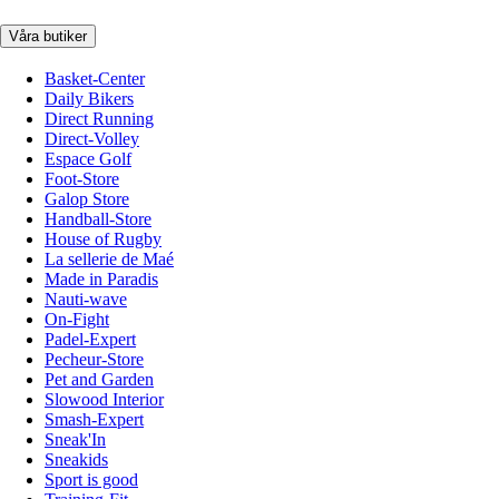
Våra butiker
Basket-Center
Daily Bikers
Direct Running
Direct-Volley
Espace Golf
Foot-Store
Galop Store
Handball-Store
House of Rugby
La sellerie de Maé
Made in Paradis
Nauti-wave
On-Fight
Padel-Expert
Pecheur-Store
Pet and Garden
Slowood Interior
Smash-Expert
Sneak'In
Sneakids
Sport is good