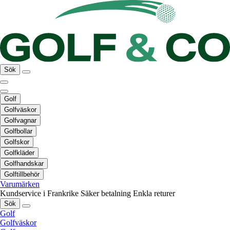
Sök
Golf
Golfväskor
Golfvagnar
Golfbollar
Golfskor
Golfkläder
Golfhandskar
Golftillbehör
Varumärken
Kundservice i Frankrike
Säker betalning
Enkla returer
Sök
Golf
Golfväskor