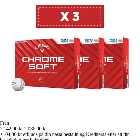
Från
2 142,00 kr
2 086,00 kr
+104,30 kr
erbjuds pa din nasta bestallning
Krediteras efter att din
bestallning har bekraftats