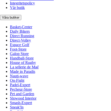
Integritetspolicy
Vår butik
Våra butiker
Basket-Center
Daily Bikers
Direct Running
Direct-Volley
Espace Golf
Foot-Store
Galop Store
Handball-Store
House of Rugby
La sellerie de Maé
Made in Paradis
Nauti-wave
On-Fight
Padel-Expert
Pecheur-Store
Pet and Garden
Slowood Interior
Smash-Expert
Sneak'In