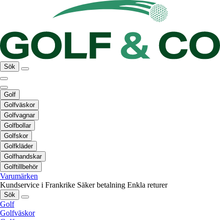
Sök
Golf
Golfväskor
Golfvagnar
Golfbollar
Golfskor
Golfkläder
Golfhandskar
Golftillbehör
Varumärken
Kundservice i Frankrike
Säker betalning
Enkla returer
Sök
Golf
Golfväskor