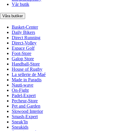
Vår butik
Våra butiker
Basket-Center
Daily Bikers
Direct Running
Direct-Volley
Espace Golf
Foot-Store
Galop Store
Handball-Store
House of Rugby
La sellerie de Maé
Made in Paradis
Nauti-wave
On-Fight
Padel-Expert
Pecheur-Store
Pet and Garden
Slowood Interior
Smash-Expert
Sneak'In
Sneakids