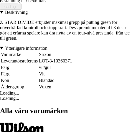
bestallning har bekraftats
Loading...
Beskrivning
Z-STAR DIVIDE erbjuder maximal grepp på putting green för
oöverträffad kontroll och stoppkraft. Dess premiummaterial i 3 delar
gör att erfarna spelare kan dra nytta av en tour-nivå prestanda, från tee
till green.
Ytterligare information
Varumärke
Srixon
Leverantörsreferens
LOT-3-10360371
Färg
vit/gul
Färg
Vit
Kön
Blandad
Åldersgrupp
Vuxen
Loading...
Loading...
Alla våra varumärken