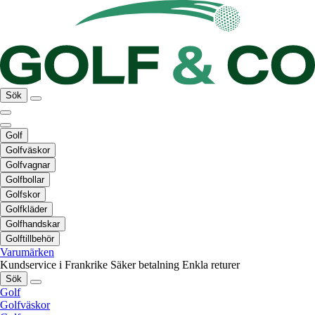
Sök
Golf
Golfväskor
Golfvagnar
Golfbollar
Golfskor
Golfkläder
Golfhandskar
Golftillbehör
Varumärken
Kundservice i Frankrike
Säker betalning
Enkla returer
Sök
Golf
Golfväskor