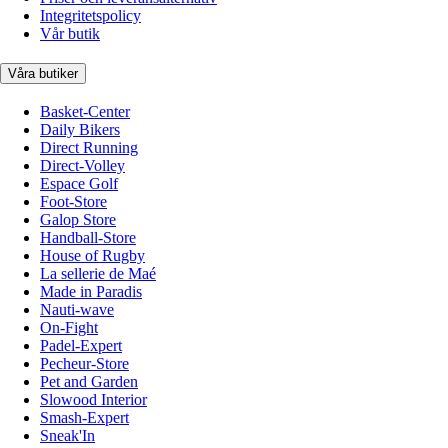
Integritetspolicy
Vår butik
Våra butiker
Basket-Center
Daily Bikers
Direct Running
Direct-Volley
Espace Golf
Foot-Store
Galop Store
Handball-Store
House of Rugby
La sellerie de Maé
Made in Paradis
Nauti-wave
On-Fight
Padel-Expert
Pecheur-Store
Pet and Garden
Slowood Interior
Smash-Expert
Sneak'In