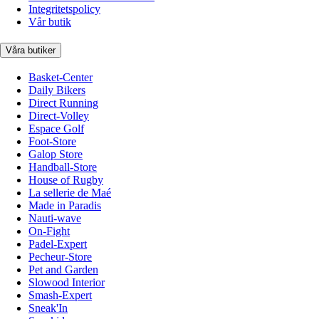
Integritetspolicy
Vår butik
Våra butiker
Basket-Center
Daily Bikers
Direct Running
Direct-Volley
Espace Golf
Foot-Store
Galop Store
Handball-Store
House of Rugby
La sellerie de Maé
Made in Paradis
Nauti-wave
On-Fight
Padel-Expert
Pecheur-Store
Pet and Garden
Slowood Interior
Smash-Expert
Sneak'In