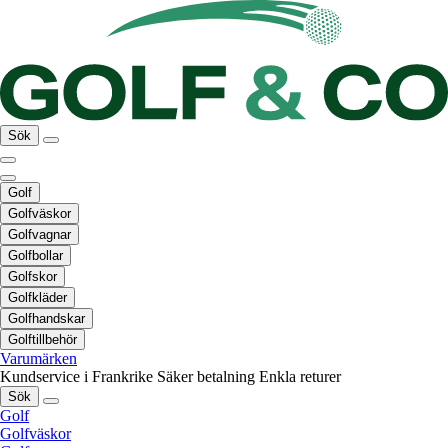
Sök
Golf
Golfväskor
Golfvagnar
Golfbollar
Golfskor
Golfkläder
Golfhandskar
Golftillbehör
Varumärken
Kundservice i Frankrike
Säker betalning
Enkla returer
Sök
Golf
Golfväskor