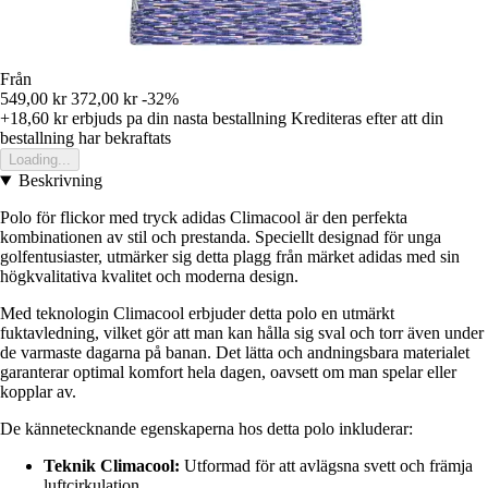
Från
549,00 kr
372,00 kr
-32%
+18,60 kr
erbjuds pa din nasta bestallning
Krediteras efter att din
bestallning har bekraftats
Loading...
Beskrivning
Polo för flickor med tryck adidas Climacool är den perfekta
kombinationen av stil och prestanda. Speciellt designad för unga
golfentusiaster, utmärker sig detta plagg från märket adidas med sin
högkvalitativa kvalitet och moderna design.
Med teknologin Climacool erbjuder detta polo en utmärkt
fuktavledning, vilket gör att man kan hålla sig sval och torr även under
de varmaste dagarna på banan. Det lätta och andningsbara materialet
garanterar optimal komfort hela dagen, oavsett om man spelar eller
kopplar av.
De kännetecknande egenskaperna hos detta polo inkluderar:
Teknik Climacool:
Utformad för att avlägsna svett och främja
luftcirkulation.