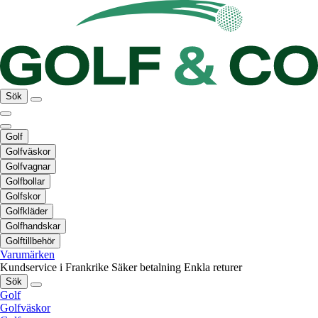
Sök
Golf
Golfväskor
Golfvagnar
Golfbollar
Golfskor
Golfkläder
Golfhandskar
Golftillbehör
Varumärken
Kundservice i Frankrike
Säker betalning
Enkla returer
Sök
Golf
Golfväskor