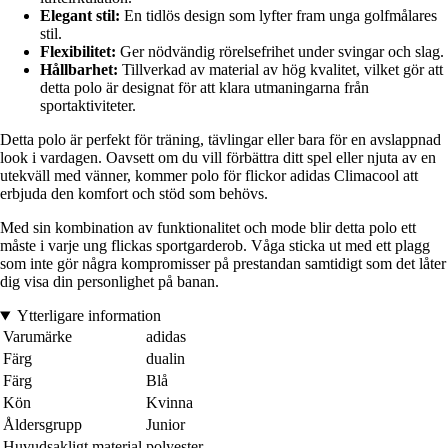
Elegant stil:
En tidlös design som lyfter fram unga golfmålares
stil.
Flexibilitet:
Ger nödvändig rörelsefrihet under svingar och slag.
Hållbarhet:
Tillverkad av material av hög kvalitet, vilket gör att
detta polo är designat för att klara utmaningarna från
sportaktiviteter.
Detta polo är perfekt för träning, tävlingar eller bara för en avslappnad
look i vardagen. Oavsett om du vill förbättra ditt spel eller njuta av en
utekväll med vänner, kommer polo för flickor adidas Climacool att
erbjuda den komfort och stöd som behövs.
Med sin kombination av funktionalitet och mode blir detta polo ett
måste i varje ung flickas sportgarderob. Våga sticka ut med ett plagg
som inte gör några kompromisser på prestandan samtidigt som det låter
dig visa din personlighet på banan.
Ytterligare information
Varumärke
adidas
Färg
dualin
Färg
Blå
Kön
Kvinna
Åldersgrupp
Junior
Huvudsakligt material
polyester