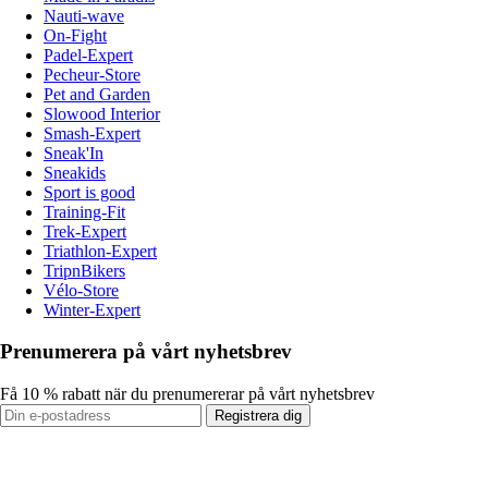
Nauti-wave
On-Fight
Padel-Expert
Pecheur-Store
Pet and Garden
Slowood Interior
Smash-Expert
Sneak'In
Sneakids
Sport is good
Training-Fit
Trek-Expert
Triathlon-Expert
TripnBikers
Vélo-Store
Winter-Expert
Prenumerera på vårt nyhetsbrev
Få 10 % rabatt när du prenumererar på vårt nyhetsbrev
Registrera dig