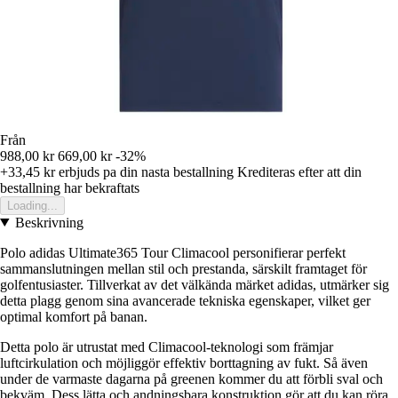
Från
988,00 kr
669,00 kr
-32%
+33,45 kr
erbjuds pa din nasta bestallning
Krediteras efter att din
bestallning har bekraftats
Loading...
Beskrivning
Polo adidas Ultimate365 Tour Climacool personifierar perfekt
sammanslutningen mellan stil och prestanda, särskilt framtaget för
golfentusiaster. Tillverkat av det välkända märket adidas, utmärker sig
detta plagg genom sina avancerade tekniska egenskaper, vilket ger
optimal komfort på banan.
Detta polo är utrustat med Climacool-teknologi som främjar
luftcirkulation och möjliggör effektiv borttagning av fukt. Så även
under de varmaste dagarna på greenen kommer du att förbli sval och
bekväm. Dess lätta och andningsbara konstruktion gör att du kan röra