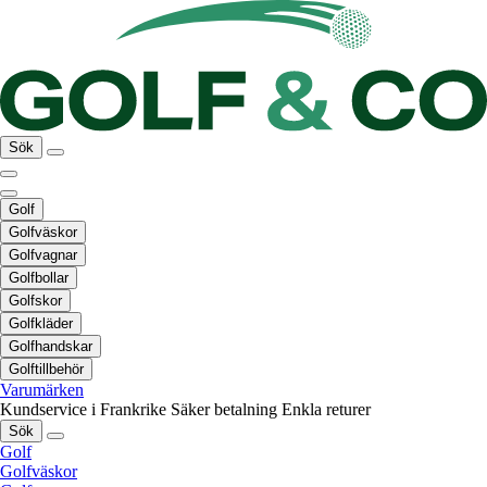
Sök
Golf
Golfväskor
Golfvagnar
Golfbollar
Golfskor
Golfkläder
Golfhandskar
Golftillbehör
Varumärken
Kundservice i Frankrike
Säker betalning
Enkla returer
Sök
Golf
Golfväskor