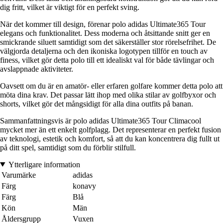
dig fritt, vilket är viktigt för en perfekt sving.
När det kommer till design, förenar polo adidas Ultimate365 Tour
elegans och funktionalitet. Dess moderna och åtsittande snitt ger en
smickrande siluett samtidigt som det säkerställer stor rörelsefrihet. De
välgjorda detaljerna och den ikoniska logotypen tillför en touch av
finess, vilket gör detta polo till ett idealiskt val för både tävlingar och
avslappnade aktiviteter.
Oavsett om du är en amatör- eller erfaren golfare kommer detta polo att
möta dina krav. Det passar lätt ihop med olika stilar av golfbyxor och
shorts, vilket gör det mångsidigt för alla dina outfits på banan.
Sammanfattningsvis är polo adidas Ultimate365 Tour Climacool
mycket mer än ett enkelt golfplagg. Det representerar en perfekt fusion
av teknologi, estetik och komfort, så att du kan koncentrera dig fullt ut
på ditt spel, samtidigt som du förblir stilfull.
Ytterligare information
Varumärke
adidas
Färg
konavy
Färg
Blå
Kön
Män
Åldersgrupp
Vuxen