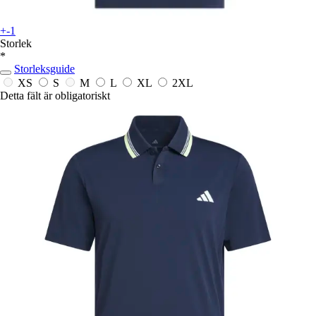
+-1
Storlek
*
Storleksguide
XS
S
M
L
XL
2XL
Detta fält är obligatoriskt