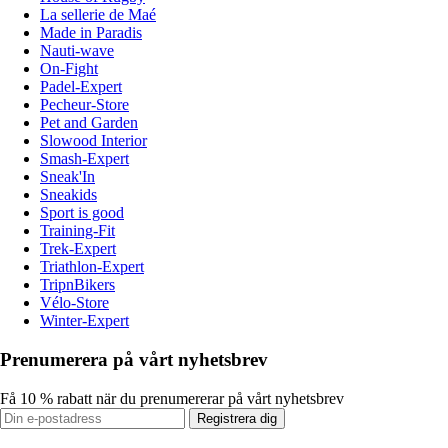
La sellerie de Maé
Made in Paradis
Nauti-wave
On-Fight
Padel-Expert
Pecheur-Store
Pet and Garden
Slowood Interior
Smash-Expert
Sneak'In
Sneakids
Sport is good
Training-Fit
Trek-Expert
Triathlon-Expert
TripnBikers
Vélo-Store
Winter-Expert
Prenumerera på vårt nyhetsbrev
Få 10 % rabatt när du prenumererar på vårt nyhetsbrev
Registrera dig