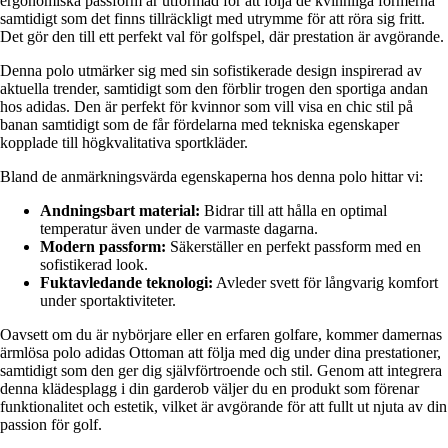
ergonomiska passform är utformad för att följa de kvinnliga formerna
samtidigt som det finns tillräckligt med utrymme för att röra sig fritt.
Det gör den till ett perfekt val för golfspel, där prestation är avgörande.
Denna polo utmärker sig med sin sofistikerade design inspirerad av
aktuella trender, samtidigt som den förblir trogen den sportiga andan
hos adidas. Den är perfekt för kvinnor som vill visa en chic stil på
banan samtidigt som de får fördelarna med tekniska egenskaper
kopplade till högkvalitativa sportkläder.
Bland de anmärkningsvärda egenskaperna hos denna polo hittar vi:
Andningsbart material:
Bidrar till att hålla en optimal
temperatur även under de varmaste dagarna.
Modern passform:
Säkerställer en perfekt passform med en
sofistikerad look.
Fuktavledande teknologi:
Avleder svett för långvarig komfort
under sportaktiviteter.
Oavsett om du är nybörjare eller en erfaren golfare, kommer damernas
ärmlösa polo adidas Ottoman att följa med dig under dina prestationer,
samtidigt som den ger dig självförtroende och stil. Genom att integrera
denna klädesplagg i din garderob väljer du en produkt som förenar
funktionalitet och estetik, vilket är avgörande för att fullt ut njuta av din
passion för golf.