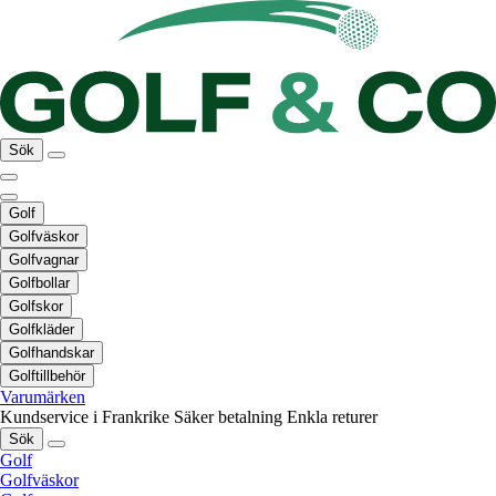
Sök
Golf
Golfväskor
Golfvagnar
Golfbollar
Golfskor
Golfkläder
Golfhandskar
Golftillbehör
Varumärken
Kundservice i Frankrike
Säker betalning
Enkla returer
Sök
Golf
Golfväskor