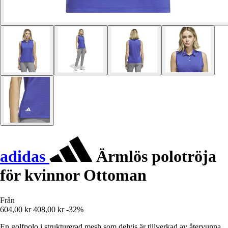
adidas
Ärmlös polotröja
för kvinnor Ottoman
Från
604,00 kr
408,00 kr
-32%
En golfpolo i strukturerad mesh som delvis är tillverkad av återvunna