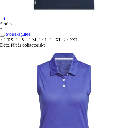
+0
Storlek
*
Storleksguide
XS
S
M
L
XL
2XL
Detta fält är obligatoriskt