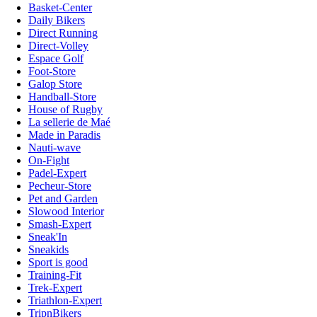
Basket-Center
Daily Bikers
Direct Running
Direct-Volley
Espace Golf
Foot-Store
Galop Store
Handball-Store
House of Rugby
La sellerie de Maé
Made in Paradis
Nauti-wave
On-Fight
Padel-Expert
Pecheur-Store
Pet and Garden
Slowood Interior
Smash-Expert
Sneak'In
Sneakids
Sport is good
Training-Fit
Trek-Expert
Triathlon-Expert
TripnBikers