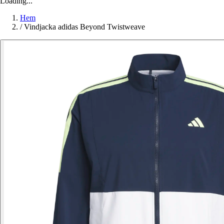
Loading...
Hem
/
Vindjacka adidas Beyond Twistweave