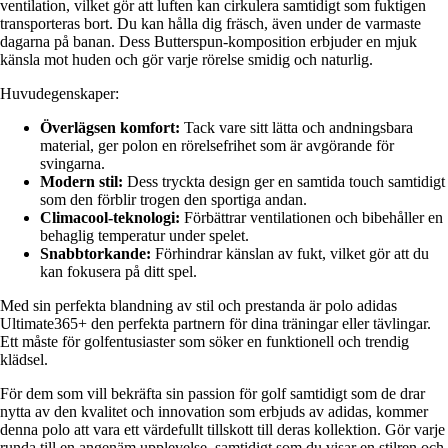
ventilation, vilket gör att luften kan cirkulera samtidigt som fuktigen
transporteras bort. Du kan hålla dig fräsch, även under de varmaste
dagarna på banan. Dess Butterspun-komposition erbjuder en mjuk
känsla mot huden och gör varje rörelse smidig och naturlig.
Huvudegenskaper:
Överlägsen komfort:
Tack vare sitt lätta och andningsbara
material, ger polon en rörelsefrihet som är avgörande för
svingarna.
Modern stil:
Dess tryckta design ger en samtida touch samtidigt
som den förblir trogen den sportiga andan.
Climacool-teknologi:
Förbättrar ventilationen och bibehåller en
behaglig temperatur under spelet.
Snabbtorkande:
Förhindrar känslan av fukt, vilket gör att du
kan fokusera på ditt spel.
Med sin perfekta blandning av stil och prestanda är polo adidas
Ultimate365+ den perfekta partnern för dina träningar eller tävlingar.
Ett måste för golfentusiaster som söker en funktionell och trendig
klädsel.
För dem som vill bekräfta sin passion för golf samtidigt som de drar
nytta av den kvalitet och innovation som erbjuds av adidas, kommer
denna polo att vara ett värdefullt tillskott till deras kollektion. Gör varje
runda till en angenäm upplevelse, samtidigt som du visar en stilren och