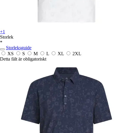
+1
Storlek
*
Storleksguide
XS
S
M
L
XL
2XL
Detta fält är obligatoriskt