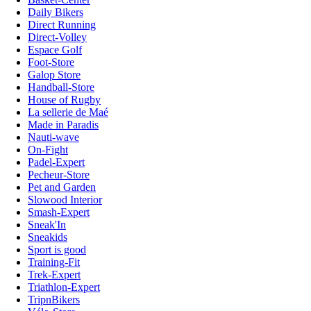
Daily Bikers
Direct Running
Direct-Volley
Espace Golf
Foot-Store
Galop Store
Handball-Store
House of Rugby
La sellerie de Maé
Made in Paradis
Nauti-wave
On-Fight
Padel-Expert
Pecheur-Store
Pet and Garden
Slowood Interior
Smash-Expert
Sneak'In
Sneakids
Sport is good
Training-Fit
Trek-Expert
Triathlon-Expert
TripnBikers