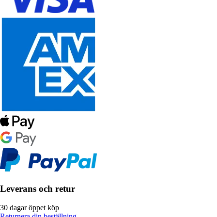
Leverans och retur
30 dagar öppet köp
Returnera din beställning