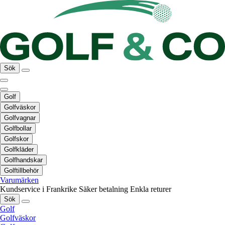
Sök
Golf
Golfväskor
Golfvagnar
Golfbollar
Golfskor
Golfkläder
Golfhandskar
Golftillbehör
Varumärken
Kundservice i Frankrike
Säker betalning
Enkla returer
Sök
Golf
Golfväskor