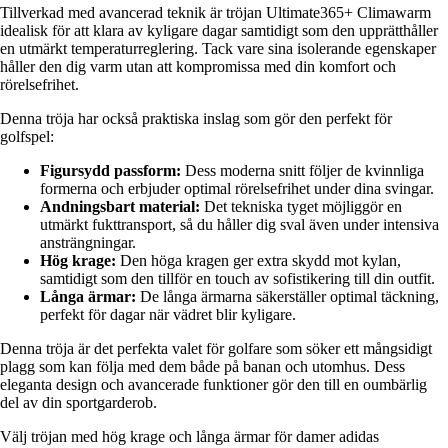
Tillverkad med avancerad teknik är tröjan Ultimate365+ Climawarm
idealisk för att klara av kyligare dagar samtidigt som den upprätthåller
en utmärkt temperaturreglering. Tack vare sina isolerande egenskaper
håller den dig varm utan att kompromissa med din komfort och
rörelsefrihet.
Denna tröja har också praktiska inslag som gör den perfekt för
golfspel:
Figursydd passform:
Dess moderna snitt följer de kvinnliga
formerna och erbjuder optimal rörelsefrihet under dina svingar.
Andningsbart material:
Det tekniska tyget möjliggör en
utmärkt fukttransport, så du håller dig sval även under intensiva
ansträngningar.
Hög krage:
Den höga kragen ger extra skydd mot kylan,
samtidigt som den tillför en touch av sofistikering till din outfit.
Långa ärmar:
De långa ärmarna säkerställer optimal täckning,
perfekt för dagar när vädret blir kyligare.
Denna tröja är det perfekta valet för golfare som söker ett mångsidigt
plagg som kan följa med dem både på banan och utomhus. Dess
eleganta design och avancerade funktioner gör den till en oumbärlig
del av din sportgarderob.
Välj tröjan med hög krage och långa ärmar för damer adidas