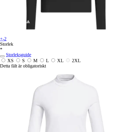
+-2
Storlek
*
Storleksguide
XS
S
M
L
XL
2XL
Detta fält är obligatoriskt