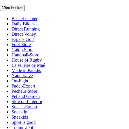
Våra butiker
Basket-Center
Daily Bikers
Direct Running
Direct-Volley
Espace Golf
Foot-Store
Galop Store
Handball-Store
House of Rugby
La sellerie de Maé
Made in Paradis
Nauti-wave
On-Fight
Padel-Expert
Pecheur-Store
Pet and Garden
Slowood Interior
Smash-Expert
Sneak'In
Sneakids
Sport is good
Training-Fit