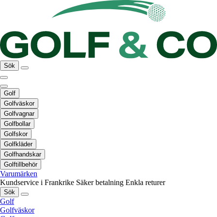
Sök
Golf
Golfväskor
Golfvagnar
Golfbollar
Golfskor
Golfkläder
Golfhandskar
Golftillbehör
Varumärken
Kundservice i Frankrike
Säker betalning
Enkla returer
Sök
Golf
Golfväskor