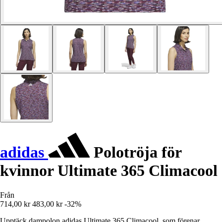
adidas
Polotröja för
kvinnor Ultimate 365 Climacool
Från
714,00 kr
483,00 kr
-32%
Upptäck dampolon adidas Ultimate 365 Climacool, som förenar