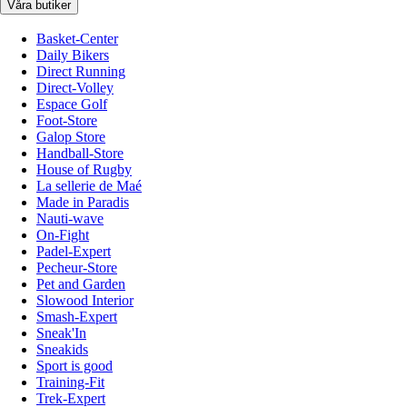
Våra butiker
Basket-Center
Daily Bikers
Direct Running
Direct-Volley
Espace Golf
Foot-Store
Galop Store
Handball-Store
House of Rugby
La sellerie de Maé
Made in Paradis
Nauti-wave
On-Fight
Padel-Expert
Pecheur-Store
Pet and Garden
Slowood Interior
Smash-Expert
Sneak'In
Sneakids
Sport is good
Training-Fit
Trek-Expert