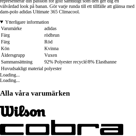
representerar din passion för golf samtidigt som den ger dig en
välvårdad look på banan. Gör varje runda till ett tillfälle att glänsa med
dam-polo adidas Ultimate 365 Climacool.
Ytterligare information
Varumärke
adidas
Färg
rödbrun
Färg
Röd
Kön
Kvinna
Åldersgrupp
Vuxen
Sammansättning
92% Polyester recyclé/8% Elasthanne
Huvudsakligt material
polyester
Loading...
Loading...
Alla våra varumärken