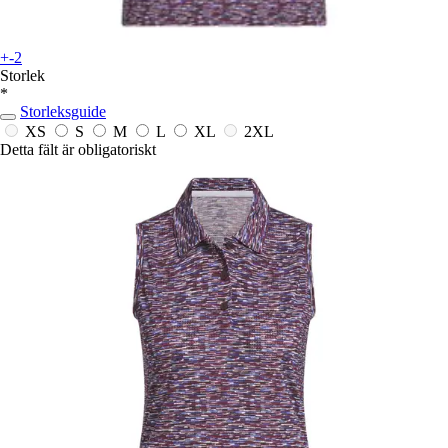
+-2
Storlek
*
Storleksguide
XS
S
M
L
XL
2XL
Detta fält är obligatoriskt