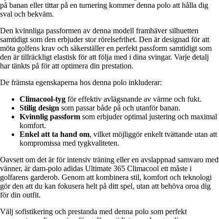
på banan eller tittar på en turnering kommer denna polo att hålla dig
sval och bekväm.
Den kvinnliga passformen av denna modell framhäver silhuetten
samtidigt som den erbjuder stor rörelsefrihet. Den är designad för att
möta golfens krav och säkerställer en perfekt passform samtidigt som
den är tillräckligt elastisk för att följa med i dina svingar. Varje detalj
har tänkts på för att optimera din prestation.
De främsta egenskaperna hos denna polo inkluderar:
Climacool-tyg
för effektiv avlägsnande av värme och fukt.
Stilig design
som passar både på och utanför banan.
Kvinnlig passform
som erbjuder optimal justering och maximal
komfort.
Enkel att ta hand om
, vilket möjliggör enkelt tvättande utan att
kompromissa med tygkvaliteten.
Oavsett om det är för intensiv träning eller en avslappnad samvaro med
vänner, är dam-polo adidas Ultimate 365 Climacool ett måste i
golfarens garderob. Genom att kombinera stil, komfort och teknologi
gör den att du kan fokusera helt på ditt spel, utan att behöva oroa dig
för din outfit.
Välj sofistikering och prestanda med denna polo som perfekt