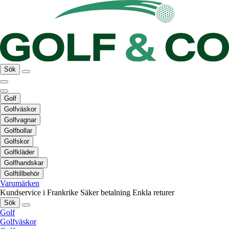
Sök
Golf
Golfväskor
Golfvagnar
Golfbollar
Golfskor
Golfkläder
Golfhandskar
Golftillbehör
Varumärken
Kundservice i Frankrike
Säker betalning
Enkla returer
Sök
Golf
Golfväskor