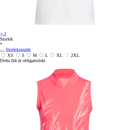
+-1
Storlek
*
Storleksguide
XS
S
M
L
XL
2XL
Detta fält är obligatoriskt