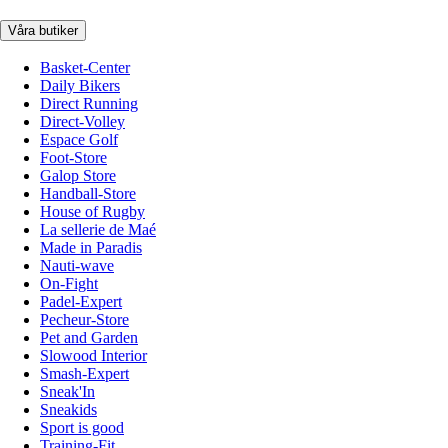
Våra butiker
Basket-Center
Daily Bikers
Direct Running
Direct-Volley
Espace Golf
Foot-Store
Galop Store
Handball-Store
House of Rugby
La sellerie de Maé
Made in Paradis
Nauti-wave
On-Fight
Padel-Expert
Pecheur-Store
Pet and Garden
Slowood Interior
Smash-Expert
Sneak'In
Sneakids
Sport is good
Training-Fit