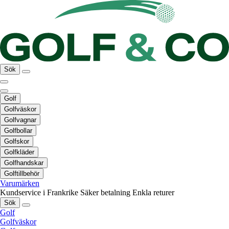
Sök
Golf
Golfväskor
Golfvagnar
Golfbollar
Golfskor
Golfkläder
Golfhandskar
Golftillbehör
Varumärken
Kundservice i Frankrike
Säker betalning
Enkla returer
Sök
Golf
Golfväskor