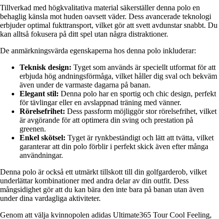
Tillverkad med högkvalitativa material säkerställer denna polo en
behaglig känsla mot huden oavsett väder. Dess avancerade teknologi
erbjuder optimal fukttransport, vilket gör att svett avdunstar snabbt. Du
kan alltså fokusera på ditt spel utan några distraktioner.
De anmärkningsvärda egenskaperna hos denna polo inkluderar:
Teknisk design:
Tyget som används är speciellt utformat för att
erbjuda hög andningsförmåga, vilket håller dig sval och bekväm
även under de varmaste dagarna på banan.
Elegant stil:
Denna polo har en sportig och chic design, perfekt
för tävlingar eller en avslappnad träning med vänner.
Rörelsefrihet:
Dess passform möjliggör stor rörelsefrihet, vilket
är avgörande för att optimera din sving och prestation på
greenen.
Enkel skötsel:
Tyget är rynkbeständigt och lätt att tvätta, vilket
garanterar att din polo förblir i perfekt skick även efter många
användningar.
Denna polo är också ett utmärkt tillskott till din golfgarderob, vilket
underlättar kombinationer med andra delar av din outfit. Dess
mångsidighet gör att du kan bära den inte bara på banan utan även
under dina vardagliga aktiviteter.
Genom att välja kvinnopolen adidas Ultimate365 Tour Cool Feeling,