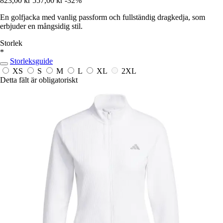
823,00 kr
557,00 kr
-32%
En golfjacka med vanlig passform och fullständig dragkedja, som
erbjuder en mångsidig stil.
Storlek
*
Storleksguide
XS
S
M
L
XL
2XL
Detta fält är obligatoriskt