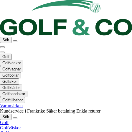
Sök
Golf
Golfväskor
Golfvagnar
Golfbollar
Golfskor
Golfkläder
Golfhandskar
Golftillbehör
Varumärken
Kundservice i Frankrike
Säker betalning
Enkla returer
Sök
Golf
Golfväskor