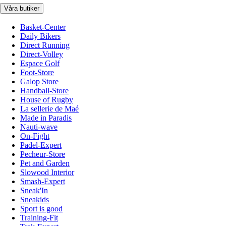
Våra butiker
Basket-Center
Daily Bikers
Direct Running
Direct-Volley
Espace Golf
Foot-Store
Galop Store
Handball-Store
House of Rugby
La sellerie de Maé
Made in Paradis
Nauti-wave
On-Fight
Padel-Expert
Pecheur-Store
Pet and Garden
Slowood Interior
Smash-Expert
Sneak'In
Sneakids
Sport is good
Training-Fit