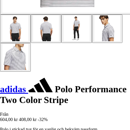
adidas
Polo Performance
Two Color Stripe
Från
604,00 kr
408,00 kr
-32%
Polo i stickad tyg för en vanlig och bekväm passform,