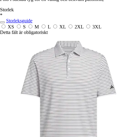
Storlek
*
Storleksguide
XS
S
M
L
XL
2XL
3XL
Detta fält är obligatoriskt