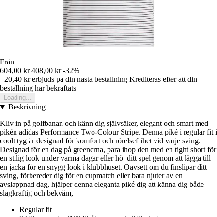
Från
604,00 kr
408,00 kr
-32%
+20,40 kr
erbjuds pa din nasta bestallning
Krediteras efter att din
bestallning har bekraftats
Loading...
Beskrivning
Kliv in på golfbanan och känn dig självsäker, elegant och smart med
pikén adidas Performance Two-Colour Stripe. Denna piké i regular fit i
coolt tyg är designad för komfort och rörelsefrihet vid varje sving.
Designad för en dag på greenerna, para ihop den med en tight short för
en stilig look under varma dagar eller höj ditt spel genom att lägga till
en jacka för en snygg look i klubbhuset. Oavsett om du finslipar ditt
sving, förbereder dig för en cupmatch eller bara njuter av en
avslappnad dag, hjälper denna eleganta piké dig att känna dig både
slagkraftig och bekväm,
Regular fit