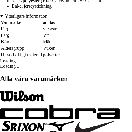
92 % polyester (100 % återvunnen), 8 % elastan
Enkel jerseystickning
Ytterligare information
Varumärke
adidas
Färg
vit/svart
Färg
Vit
Kön
Män
Åldersgrupp
Vuxen
Huvudsakligt material
polyester
Loading...
Loading...
Alla våra varumärken