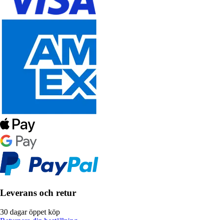
Leverans och retur
30 dagar öppet köp