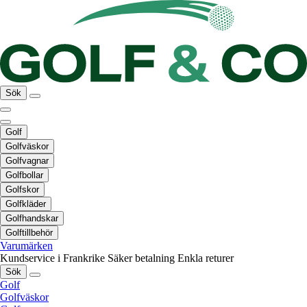
Sök
Golf
Golfväskor
Golfvagnar
Golfbollar
Golfskor
Golfkläder
Golfhandskar
Golftillbehör
Varumärken
Kundservice i Frankrike
Säker betalning
Enkla returer
Sök
Golf
Golfväskor