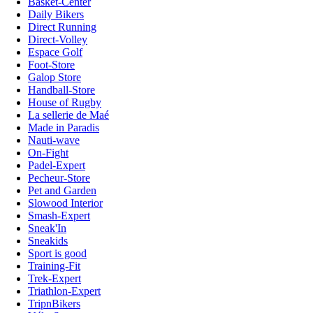
Basket-Center
Daily Bikers
Direct Running
Direct-Volley
Espace Golf
Foot-Store
Galop Store
Handball-Store
House of Rugby
La sellerie de Maé
Made in Paradis
Nauti-wave
On-Fight
Padel-Expert
Pecheur-Store
Pet and Garden
Slowood Interior
Smash-Expert
Sneak'In
Sneakids
Sport is good
Training-Fit
Trek-Expert
Triathlon-Expert
TripnBikers