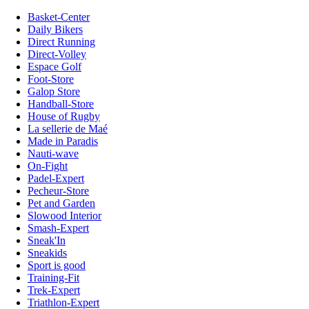
Basket-Center
Daily Bikers
Direct Running
Direct-Volley
Espace Golf
Foot-Store
Galop Store
Handball-Store
House of Rugby
La sellerie de Maé
Made in Paradis
Nauti-wave
On-Fight
Padel-Expert
Pecheur-Store
Pet and Garden
Slowood Interior
Smash-Expert
Sneak'In
Sneakids
Sport is good
Training-Fit
Trek-Expert
Triathlon-Expert