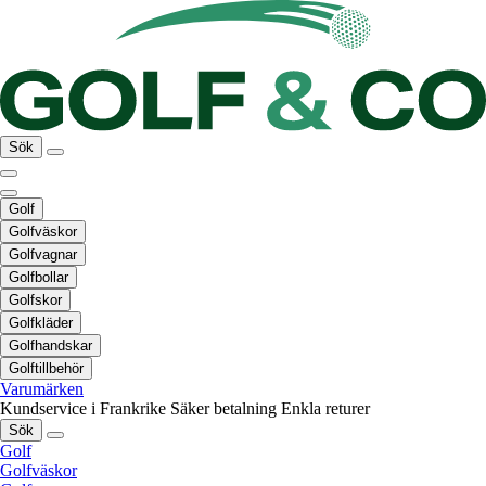
Sök
Golf
Golfväskor
Golfvagnar
Golfbollar
Golfskor
Golfkläder
Golfhandskar
Golftillbehör
Varumärken
Kundservice i Frankrike
Säker betalning
Enkla returer
Sök
Golf
Golfväskor