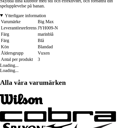
Skydda dina klubbor med stil och effektivitet, och förbättra din
spelupplevelse på banan.
Ytterligare information
Varumärke
Big Max
Leverantörsreferens
JYH009-N
Färg
marinblå
Färg
Blå
Kön
Blandad
Åldersgrupp
Vuxen
Antal per produkt
3
Loading...
Loading...
Alla våra varumärken