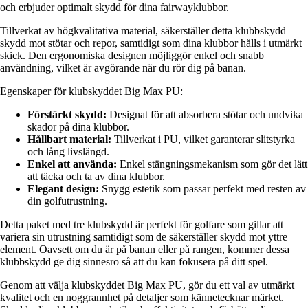
och erbjuder optimalt skydd för dina fairwayklubbor.
Tillverkat av högkvalitativa material, säkerställer detta klubbskydd
skydd mot stötar och repor, samtidigt som dina klubbor hålls i utmärkt
skick. Den ergonomiska designen möjliggör enkel och snabb
användning, vilket är avgörande när du rör dig på banan.
Egenskaper för klubskyddet Big Max PU:
Förstärkt skydd:
Designat för att absorbera stötar och undvika
skador på dina klubbor.
Hållbart material:
Tillverkat i PU, vilket garanterar slitstyrka
och lång livslängd.
Enkel att använda:
Enkel stängningsmekanism som gör det lätt
att täcka och ta av dina klubbor.
Elegant design:
Snygg estetik som passar perfekt med resten av
din golfutrustning.
Detta paket med tre klubskydd är perfekt för golfare som gillar att
variera sin utrustning samtidigt som de säkerställer skydd mot yttre
element. Oavsett om du är på banan eller på rangen, kommer dessa
klubbskydd ge dig sinnesro så att du kan fokusera på ditt spel.
Genom att välja klubskyddet Big Max PU, gör du ett val av utmärkt
kvalitet och en noggrannhet på detaljer som kännetecknar märket.