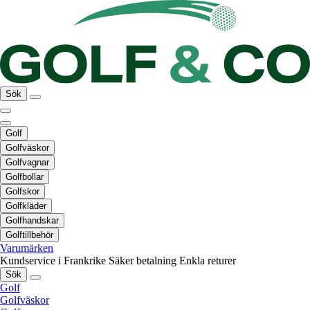
Sök
Golf
Golfväskor
Golfvagnar
Golfbollar
Golfskor
Golfkläder
Golfhandskar
Golftillbehör
Varumärken
Kundservice i Frankrike
Säker betalning
Enkla returer
Sök
Golf
Golfväskor