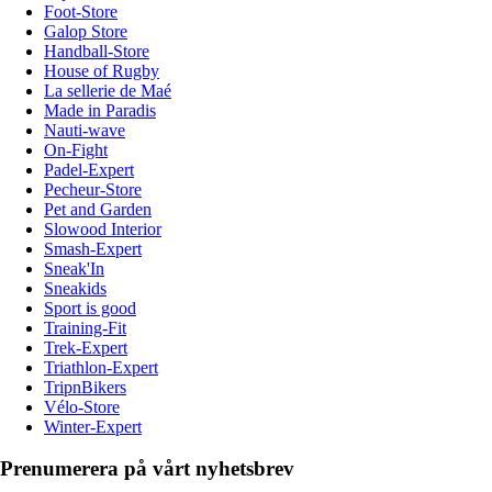
Foot-Store
Galop Store
Handball-Store
House of Rugby
La sellerie de Maé
Made in Paradis
Nauti-wave
On-Fight
Padel-Expert
Pecheur-Store
Pet and Garden
Slowood Interior
Smash-Expert
Sneak'In
Sneakids
Sport is good
Training-Fit
Trek-Expert
Triathlon-Expert
TripnBikers
Vélo-Store
Winter-Expert
Prenumerera på vårt nyhetsbrev