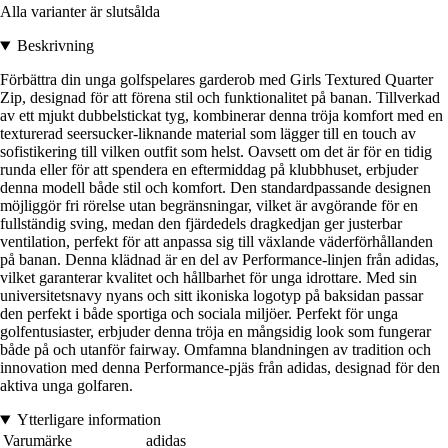
Alla varianter är slutsålda
Beskrivning
Förbättra din unga golfspelares garderob med Girls Textured Quarter
Zip, designad för att förena stil och funktionalitet på banan. Tillverkad
av ett mjukt dubbelstickat tyg, kombinerar denna tröja komfort med en
texturerad seersucker-liknande material som lägger till en touch av
sofistikering till vilken outfit som helst. Oavsett om det är för en tidig
runda eller för att spendera en eftermiddag på klubbhuset, erbjuder
denna modell både stil och komfort. Den standardpassande designen
möjliggör fri rörelse utan begränsningar, vilket är avgörande för en
fullständig sving, medan den fjärdedels dragkedjan ger justerbar
ventilation, perfekt för att anpassa sig till växlande väderförhållanden
på banan. Denna klädnad är en del av Performance-linjen från adidas,
vilket garanterar kvalitet och hållbarhet för unga idrottare. Med sin
universitetsnavy nyans och sitt ikoniska logotyp på baksidan passar
den perfekt i både sportiga och sociala miljöer. Perfekt för unga
golfentusiaster, erbjuder denna tröja en mångsidig look som fungerar
både på och utanför fairway. Omfamna blandningen av tradition och
innovation med denna Performance-pjäs från adidas, designad för den
aktiva unga golfaren.
Ytterligare information
Varumärke
adidas