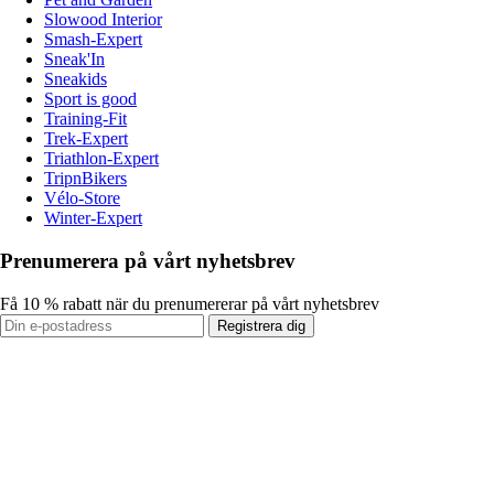
Slowood Interior
Smash-Expert
Sneak'In
Sneakids
Sport is good
Training-Fit
Trek-Expert
Triathlon-Expert
TripnBikers
Vélo-Store
Winter-Expert
Prenumerera på vårt nyhetsbrev
Få 10 % rabatt när du prenumererar på vårt nyhetsbrev
Registrera dig