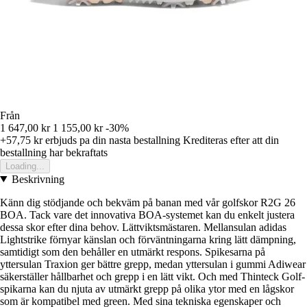
Från
1 647,00 kr
1 155,00 kr
-30%
+57,75 kr
erbjuds pa din nasta bestallning
Krediteras efter att din
bestallning har bekraftats
Loading...
Beskrivning
Känn dig stödjande och bekväm på banan med vår golfskor R2G 26
BOA. Tack vare det innovativa BOA-systemet kan du enkelt justera
dessa skor efter dina behov. Lättviktsmästaren. Mellansulan adidas
Lightstrike förnyar känslan och förväntningarna kring lätt dämpning,
samtidigt som den behåller en utmärkt respons. Spikesarna på
yttersulan Traxion ger bättre grepp, medan yttersulan i gummi Adiwear
säkerställer hållbarhet och grepp i en lätt vikt. Och med Thinteck Golf-
spikarna kan du njuta av utmärkt grepp på olika ytor med en lågskor
som är kompatibel med green. Med sina tekniska egenskaper och