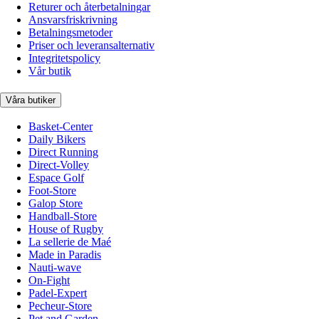
Returer och återbetalningar
Ansvarsfriskrivning
Betalningsmetoder
Priser och leveransalternativ
Integritetspolicy
Vår butik
Våra butiker
Basket-Center
Daily Bikers
Direct Running
Direct-Volley
Espace Golf
Foot-Store
Galop Store
Handball-Store
House of Rugby
La sellerie de Maé
Made in Paradis
Nauti-wave
On-Fight
Padel-Expert
Pecheur-Store
Pet and Garden