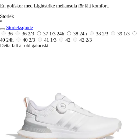
En golfskor med Lightstrike mellansula för lätt komfort.
Storlek
*
Storleksguide
36
36 2/3
37 1/3
24h
38
24h
38 2/3
39 1/3
40
24h
40 2/3
41 1/3
42
42 2/3
Detta fält är obligatoriskt