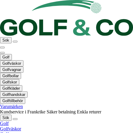
Sök
Golf
Golfväskor
Golfvagnar
Golfbollar
Golfskor
Golfkläder
Golfhandskar
Golftillbehör
Varumärken
Kundservice i Frankrike
Säker betalning
Enkla returer
Sök
Golf
Golfväskor