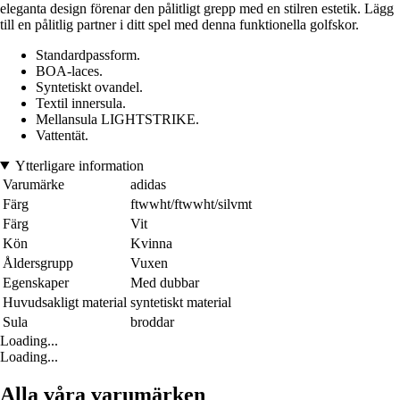
eleganta design förenar den pålitligt grepp med en stilren estetik. Lägg
till en pålitlig partner i ditt spel med denna funktionella golfskor.
Standardpassform.
BOA-laces.
Syntetiskt ovandel.
Textil innersula.
Mellansula LIGHTSTRIKE.
Vattentät.
Ytterligare information
Varumärke
adidas
Färg
ftwwht/ftwwht/silvmt
Färg
Vit
Kön
Kvinna
Åldersgrupp
Vuxen
Egenskaper
Med dubbar
Huvudsakligt material
syntetiskt material
Sula
broddar
Loading...
Loading...
Alla våra varumärken