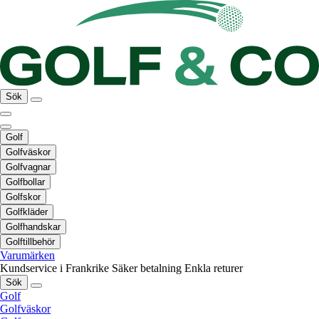
Sök
Golf
Golfväskor
Golfvagnar
Golfbollar
Golfskor
Golfkläder
Golfhandskar
Golftillbehör
Varumärken
Kundservice i Frankrike
Säker betalning
Enkla returer
Sök
Golf
Golfväskor