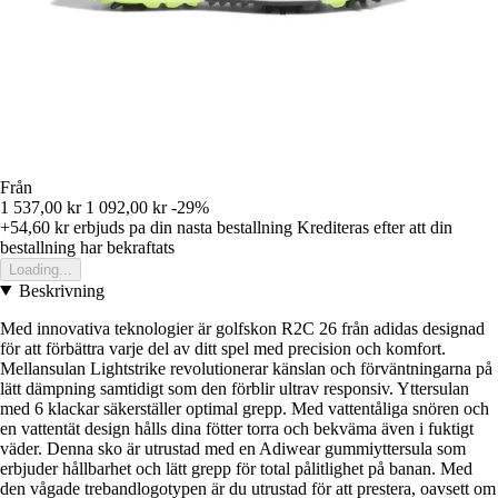
Från
1 537,00 kr
1 092,00 kr
-29%
+54,60 kr
erbjuds pa din nasta bestallning
Krediteras efter att din
bestallning har bekraftats
Loading...
Beskrivning
Med innovativa teknologier är golfskon R2C 26 från adidas designad
för att förbättra varje del av ditt spel med precision och komfort.
Mellansulan Lightstrike revolutionerar känslan och förväntningarna på
lätt dämpning samtidigt som den förblir ultrav responsiv. Yttersulan
med 6 klackar säkerställer optimal grepp. Med vattentåliga snören och
en vattentät design hålls dina fötter torra och bekväma även i fuktigt
väder. Denna sko är utrustad med en Adiwear gummiyttersula som
erbjuder hållbarhet och lätt grepp för total pålitlighet på banan. Med
den vågade trebandlogotypen är du utrustad för att prestera, oavsett om