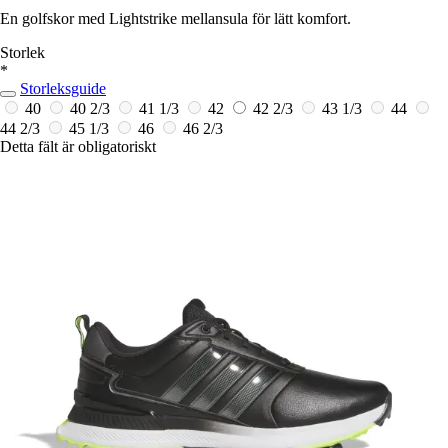
En golfskor med Lightstrike mellansula för lätt komfort.
Storlek
*
Storleksguide
40
40 2/3
41 1/3
42
42 2/3
43 1/3
44
44 2/3
45 1/3
46
46 2/3
Detta fält är obligatoriskt