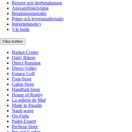
Returer och återbetalningar
Ansvarsfriskrivning
Betalningsmetoder
Priser och leveransalternativ
Integritetspolicy
Vår butik
Våra butiker
Basket-Center
Daily Bikers
Direct Running
Direct-Volley
Espace Golf
Foot-Store
Galop Store
Handball-Store
House of Rugby
La sellerie de Maé
Made in Paradis
Nauti-wave
On-Fight
Padel-Expert
Pecheur-Store
Pet and Garden