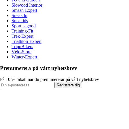
Slowood Interior
Smash-Expert
Sneak'In
Sneakids
Sport is good
Training-Fit
Trek-Expert
Triathlon-Expert
TripnBikers
Vélo-Store
Winter-Expert
Prenumerera på vårt nyhetsbrev
Få 10 % rabatt när du prenumererar på vårt nyhetsbrev
Registrera dig