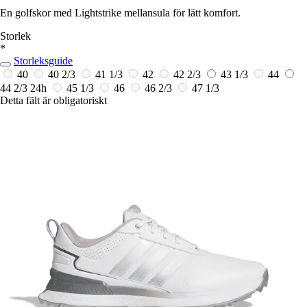
En golfskor med Lightstrike mellansula för lätt komfort.
Storlek
*
Storleksguide
40
40 2/3
41 1/3
42
42 2/3
43 1/3
44
44 2/3
24h
45 1/3
46
46 2/3
47 1/3
Detta fält är obligatoriskt