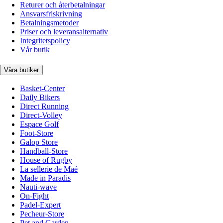
Returer och återbetalningar
Ansvarsfriskrivning
Betalningsmetoder
Priser och leveransalternativ
Integritetspolicy
Vår butik
Våra butiker
Basket-Center
Daily Bikers
Direct Running
Direct-Volley
Espace Golf
Foot-Store
Galop Store
Handball-Store
House of Rugby
La sellerie de Maé
Made in Paradis
Nauti-wave
On-Fight
Padel-Expert
Pecheur-Store
Pet and Garden