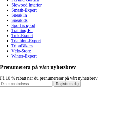
Slowood Interior
Smash-Expert
Sneak'In
Sneakids
Sport is good
Training-Fit
Trek-Expert
Triathlon-Expert
TripnBikers
Vélo-Store
Winter-Expert
Prenumerera på vårt nyhetsbrev
Få 10 % rabatt när du prenumererar på vårt nyhetsbrev
Registrera dig