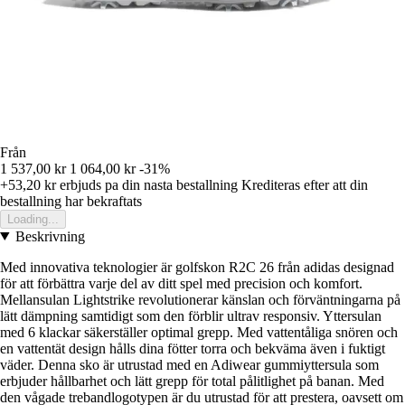
Från
1 537,00 kr
1 064,00 kr
-31%
+53,20 kr
erbjuds pa din nasta bestallning
Krediteras efter att din
bestallning har bekraftats
Loading...
Beskrivning
Med innovativa teknologier är golfskon R2C 26 från adidas designad
för att förbättra varje del av ditt spel med precision och komfort.
Mellansulan Lightstrike revolutionerar känslan och förväntningarna på
lätt dämpning samtidigt som den förblir ultrav responsiv. Yttersulan
med 6 klackar säkerställer optimal grepp. Med vattentåliga snören och
en vattentät design hålls dina fötter torra och bekväma även i fuktigt
väder. Denna sko är utrustad med en Adiwear gummiyttersula som
erbjuder hållbarhet och lätt grepp för total pålitlighet på banan. Med
den vågade trebandlogotypen är du utrustad för att prestera, oavsett om