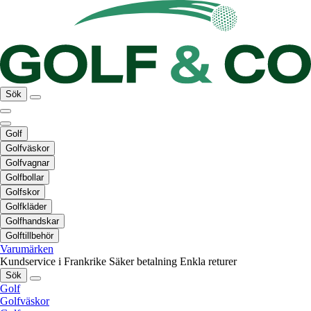
Sök
Golf
Golfväskor
Golfvagnar
Golfbollar
Golfskor
Golfkläder
Golfhandskar
Golftillbehör
Varumärken
Kundservice i Frankrike
Säker betalning
Enkla returer
Sök
Golf
Golfväskor