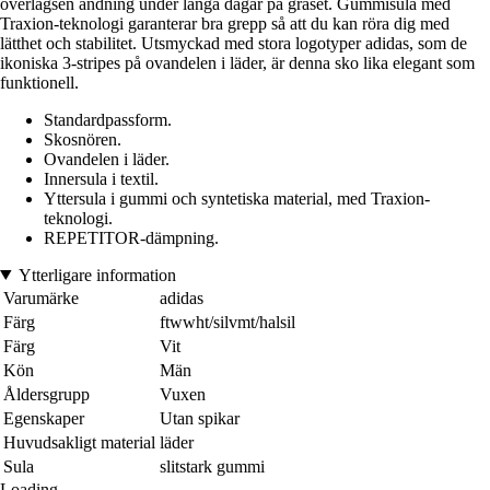
överlägsen andning under långa dagar på gräset. Gummisula med
Traxion-teknologi garanterar bra grepp så att du kan röra dig med
lätthet och stabilitet. Utsmyckad med stora logotyper adidas, som de
ikoniska 3-stripes på ovandelen i läder, är denna sko lika elegant som
funktionell.
Standardpassform.
Skosnören.
Ovandelen i läder.
Innersula i textil.
Yttersula i gummi och syntetiska material, med Traxion-
teknologi.
REPETITOR-dämpning.
Ytterligare information
Varumärke
adidas
Färg
ftwwht/silvmt/halsil
Färg
Vit
Kön
Män
Åldersgrupp
Vuxen
Egenskaper
Utan spikar
Huvudsakligt material
läder
Sula
slitstark gummi
Loading...