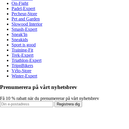
On-Fight
Padel-Expert
Pecheur-Store
Pet and Garden
Slowood Interior
Smash-Expert
Sneak'In
Sneakids
Sport is good
Training-Fit
Trek-Expert
Triathlon-Expert
TripnBikers
Vélo-Store
Winter-Expert
Prenumerera på vårt nyhetsbrev
Få 10 % rabatt när du prenumererar på vårt nyhetsbrev
Registrera dig