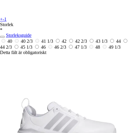
+-1
Storlek
*
Storleksguide
40
40 2/3
41 1/3
42
42 2/3
43 1/3
44
44 2/3
45 1/3
46
46 2/3
47 1/3
48
49 1/3
Detta fält är obligatoriskt