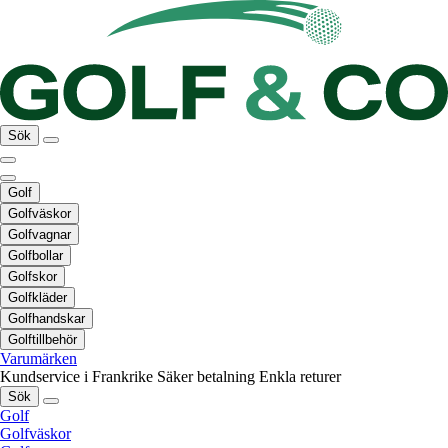
Sök
Golf
Golfväskor
Golfvagnar
Golfbollar
Golfskor
Golfkläder
Golfhandskar
Golftillbehör
Varumärken
Kundservice i Frankrike
Säker betalning
Enkla returer
Sök
Golf
Golfväskor