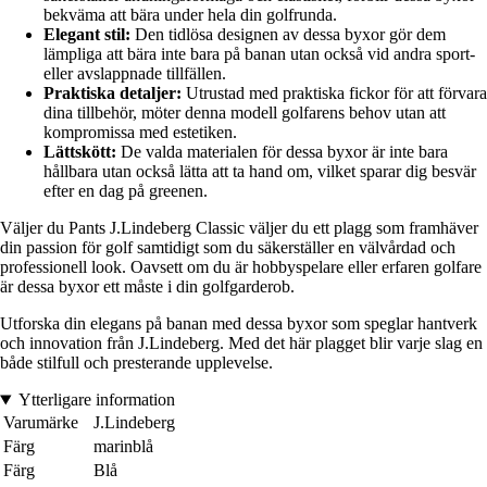
bekväma att bära under hela din golfrunda.
Elegant stil:
Den tidlösa designen av dessa byxor gör dem
lämpliga att bära inte bara på banan utan också vid andra sport-
eller avslappnade tillfällen.
Praktiska detaljer:
Utrustad med praktiska fickor för att förvara
dina tillbehör, möter denna modell golfarens behov utan att
kompromissa med estetiken.
Lättskött:
De valda materialen för dessa byxor är inte bara
hållbara utan också lätta att ta hand om, vilket sparar dig besvär
efter en dag på greenen.
Väljer du Pants J.Lindeberg Classic väljer du ett plagg som framhäver
din passion för golf samtidigt som du säkerställer en välvårdad och
professionell look. Oavsett om du är hobbyspelare eller erfaren golfare
är dessa byxor ett måste i din golfgarderob.
Utforska din elegans på banan med dessa byxor som speglar hantverk
och innovation från J.Lindeberg. Med det här plagget blir varje slag en
både stilfull och presterande upplevelse.
Ytterligare information
Varumärke
J.Lindeberg
Färg
marinblå
Färg
Blå