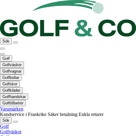
Sök
Golf
Golfväskor
Golfvagnar
Golfbollar
Golfskor
Golfkläder
Golfhandskar
Golftillbehör
Varumärken
Kundservice i Frankrike
Säker betalning
Enkla returer
Sök
Golf
Golfväskor