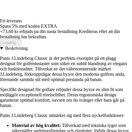
Fri leverans
Spara 5%
med koden
EXTRA
+73,60 kr
erbjuds pa din nasta bestallning
Krediteras efter att din
bestallning har bekraftats
Loading...
Beskrivning
Pants J.Lindeberg Classic är det perfekta exemplet på ett plagg
designat för golfentusiaster som söker en subtil blandning av elegans
och funktionalitet. Tillverkat av det välrenommerade märket
J.Lindeberg, förkroppsligar dessa byxor den moderna golfens anda,
förenande samtida stil med optimal prestanda på banan.
Specifikt designad för golfare erbjuder dessa byxor en slim fit som
möjliggör exceptionell rörelsefrihet. Deras ergonomiska design
garanterar optimal komfort, oavsett om du svänger eller bara går på
banan.
Pants J.Lindeberg Classic utmärker sig med flera nyckelfunktioner:
Material av hög kvalitet:
Tillverkad med tekniska tyger som
säkerställer andningsförmåga och elastisitet, förblir dessa byxor