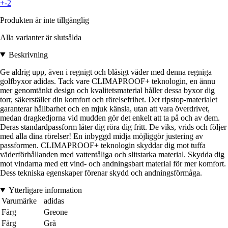
+-2
Produkten är inte tillgänglig
Alla varianter är slutsålda
Beskrivning
Ge aldrig upp, även i regnigt och blåsigt väder med denna regniga
golfbyxor adidas. Tack vare CLIMAPROOF+ teknologin, en ännu
mer genomtänkt design och kvalitetsmaterial håller dessa byxor dig
torr, säkerställer din komfort och rörelsefrihet. Det ripstop-materialet
garanterar hållbarhet och en mjuk känsla, utan att vara överdrivet,
medan dragkedjorna vid mudden gör det enkelt att ta på och av dem.
Deras standardpassform låter dig röra dig fritt. De viks, vrids och följer
med alla dina rörelser! En inbyggd midja möjliggör justering av
passformen. CLIMAPROOF+ teknologin skyddar dig mot tuffa
väderförhållanden med vattentåliga och slitstarka material. Skydda dig
mot vindarna med ett vind- och andningsbart material för mer komfort.
Dess tekniska egenskaper förenar skydd och andningsförmåga.
Ytterligare information
Varumärke
adidas
Färg
Greone
Färg
Grå