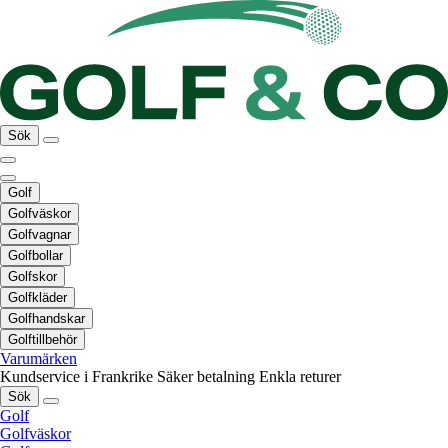
Sök
Golf
Golfväskor
Golfvagnar
Golfbollar
Golfskor
Golfkläder
Golfhandskar
Golftillbehör
Varumärken
Kundservice i Frankrike
Säker betalning
Enkla returer
Sök
Golf
Golfväskor