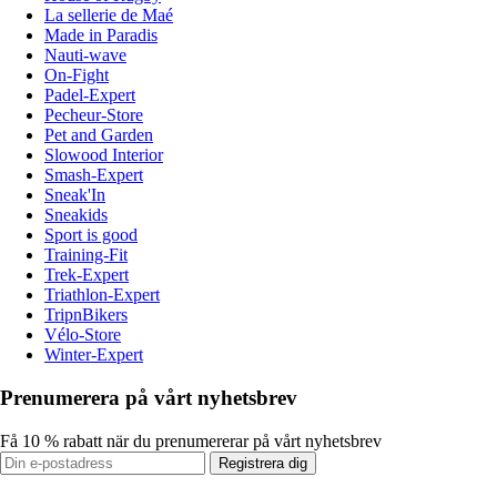
La sellerie de Maé
Made in Paradis
Nauti-wave
On-Fight
Padel-Expert
Pecheur-Store
Pet and Garden
Slowood Interior
Smash-Expert
Sneak'In
Sneakids
Sport is good
Training-Fit
Trek-Expert
Triathlon-Expert
TripnBikers
Vélo-Store
Winter-Expert
Prenumerera på vårt nyhetsbrev
Få 10 % rabatt när du prenumererar på vårt nyhetsbrev
Registrera dig