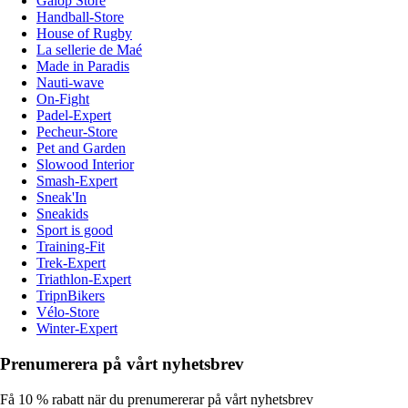
Galop Store
Handball-Store
House of Rugby
La sellerie de Maé
Made in Paradis
Nauti-wave
On-Fight
Padel-Expert
Pecheur-Store
Pet and Garden
Slowood Interior
Smash-Expert
Sneak'In
Sneakids
Sport is good
Training-Fit
Trek-Expert
Triathlon-Expert
TripnBikers
Vélo-Store
Winter-Expert
Prenumerera på vårt nyhetsbrev
Få 10 % rabatt när du prenumererar på vårt nyhetsbrev