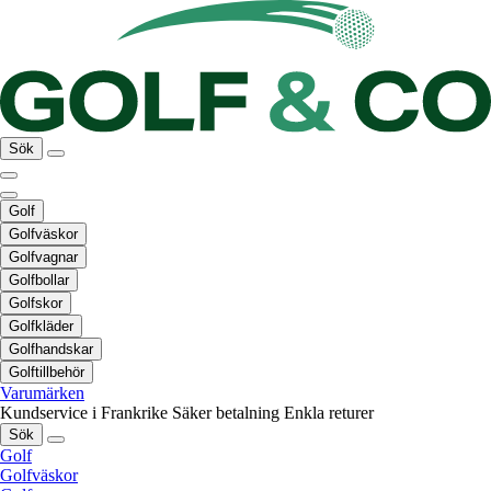
Sök
Golf
Golfväskor
Golfvagnar
Golfbollar
Golfskor
Golfkläder
Golfhandskar
Golftillbehör
Varumärken
Kundservice i Frankrike
Säker betalning
Enkla returer
Sök
Golf
Golfväskor