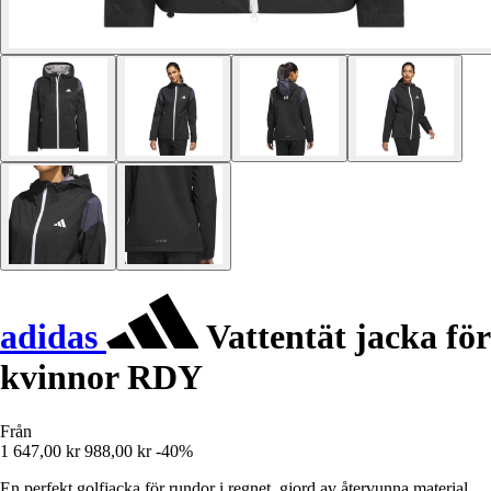
adidas
Vattentät jacka för
kvinnor RDY
Från
1 647,00 kr
988,00 kr
-40%
En perfekt golfjacka för rundor i regnet, gjord av återvunna material.