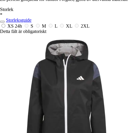
Storlek
*
Storleksguide
XS
24h
S
M
L
XL
2XL
Detta fält är obligatoriskt