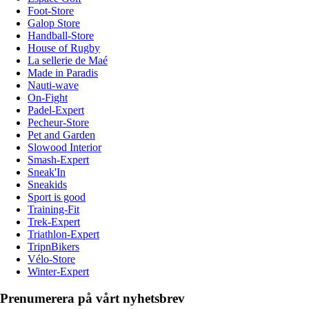
Foot-Store
Galop Store
Handball-Store
House of Rugby
La sellerie de Maé
Made in Paradis
Nauti-wave
On-Fight
Padel-Expert
Pecheur-Store
Pet and Garden
Slowood Interior
Smash-Expert
Sneak'In
Sneakids
Sport is good
Training-Fit
Trek-Expert
Triathlon-Expert
TripnBikers
Vélo-Store
Winter-Expert
Prenumerera på vårt nyhetsbrev