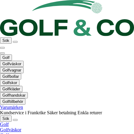
Sök
Golf
Golfväskor
Golfvagnar
Golfbollar
Golfskor
Golfkläder
Golfhandskar
Golftillbehör
Varumärken
Kundservice i Frankrike
Säker betalning
Enkla returer
Sök
Golf
Golfväskor