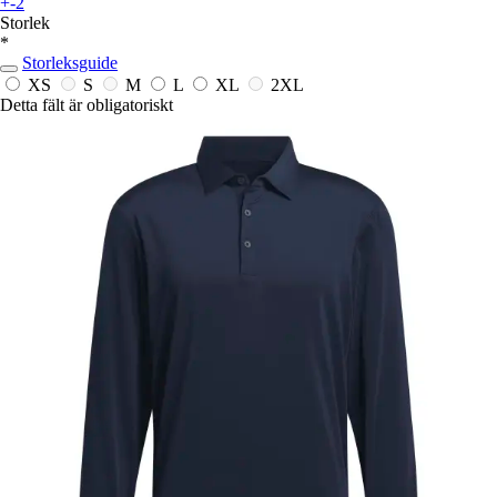
+-2
Storlek
*
Storleksguide
XS
S
M
L
XL
2XL
Detta fält är obligatoriskt