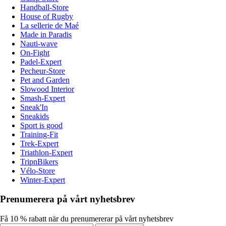
Handball-Store
House of Rugby
La sellerie de Maé
Made in Paradis
Nauti-wave
On-Fight
Padel-Expert
Pecheur-Store
Pet and Garden
Slowood Interior
Smash-Expert
Sneak'In
Sneakids
Sport is good
Training-Fit
Trek-Expert
Triathlon-Expert
TripnBikers
Vélo-Store
Winter-Expert
Prenumerera på vårt nyhetsbrev
Få 10 % rabatt när du prenumererar på vårt nyhetsbrev