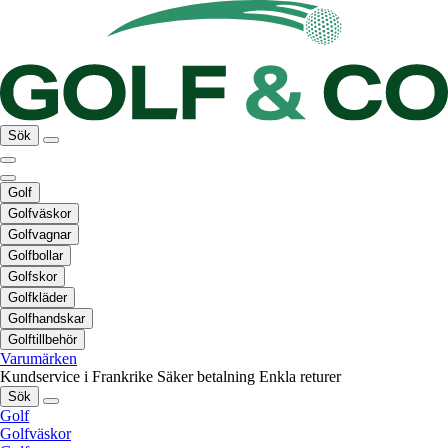
Sök
Golf
Golfväskor
Golfvagnar
Golfbollar
Golfskor
Golfkläder
Golfhandskar
Golftillbehör
Varumärken
Kundservice i Frankrike
Säker betalning
Enkla returer
Sök
Golf
Golfväskor