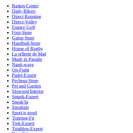
Basket-Center
Daily Bikers
Direct Running
Direct-Volley
Espace Golf
Foot-Store
Galop Store
Handball-Store
House of Rugby
La sellerie de Maé
Made in Paradis
Nauti-wave
On-Fight
Padel-Expert
Pecheur-Store
Pet and Garden
Slowood Interior
Smash-Expert
Sneak'In
Sneakids
Sport is good
Training-Fit
Trek-Expert
Triathlon-Expert