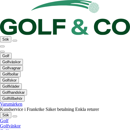
Sök
Golf
Golfväskor
Golfvagnar
Golfbollar
Golfskor
Golfkläder
Golfhandskar
Golftillbehör
Varumärken
Kundservice i Frankrike
Säker betalning
Enkla returer
Sök
Golf
Golfväskor