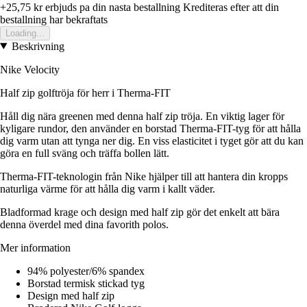
+25,75 kr
erbjuds pa din nasta bestallning
Krediteras efter att din
bestallning har bekraftats
Loading...
Beskrivning
Nike Velocity
Half zip golftröja för herr i Therma-FIT
Håll dig nära greenen med denna half zip tröja. En viktig lager för
kyligare rundor, den använder en borstad Therma-FIT-tyg för att hålla
dig varm utan att tynga ner dig. En viss elasticitet i tyget gör att du kan
göra en full sväng och träffa bollen lätt.
Therma-FIT-teknologin från Nike hjälper till att hantera din kropps
naturliga värme för att hålla dig varm i kallt väder.
Bladformad krage och design med half zip gör det enkelt att bära
denna överdel med dina favorith polos.
Mer information
94% polyester/6% spandex
Borstad termisk stickad tyg
Design med half zip