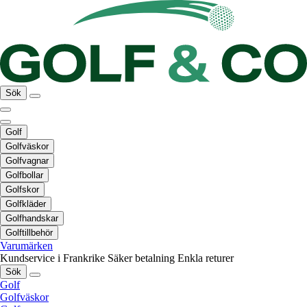
Sök
Golf
Golfväskor
Golfvagnar
Golfbollar
Golfskor
Golfkläder
Golfhandskar
Golftillbehör
Varumärken
Kundservice i Frankrike
Säker betalning
Enkla returer
Sök
Golf
Golfväskor