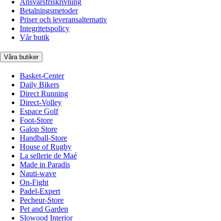
Ansvarsfriskrivning
Betalningsmetoder
Priser och leveransalternativ
Integritetspolicy
Vår butik
Våra butiker
Basket-Center
Daily Bikers
Direct Running
Direct-Volley
Espace Golf
Foot-Store
Galop Store
Handball-Store
House of Rugby
La sellerie de Maé
Made in Paradis
Nauti-wave
On-Fight
Padel-Expert
Pecheur-Store
Pet and Garden
Slowood Interior