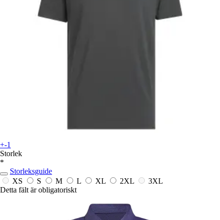
+-1
Storlek
*
Storleksguide
XS
S
M
L
XL
2XL
3XL
Detta fält är obligatoriskt