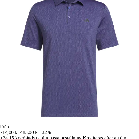
Från
714,00 kr
483,00 kr
-32%
+24,15 kr
erbjuds pa din nasta bestallning
Krediteras efter att din