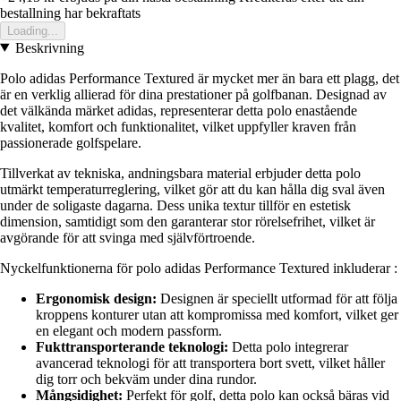
bestallning har bekraftats
Loading...
Beskrivning
Polo adidas Performance Textured är mycket mer än bara ett plagg, det
är en verklig allierad för dina prestationer på golfbanan. Designad av
det välkända märket adidas, representerar detta polo enastående
kvalitet, komfort och funktionalitet, vilket uppfyller kraven från
passionerade golfspelare.
Tillverkat av tekniska, andningsbara material erbjuder detta polo
utmärkt temperaturreglering, vilket gör att du kan hålla dig sval även
under de soligaste dagarna. Dess unika textur tillför en estetisk
dimension, samtidigt som den garanterar stor rörelsefrihet, vilket är
avgörande för att svinga med självförtroende.
Nyckelfunktionerna för polo adidas Performance Textured inkluderar :
Ergonomisk design:
Designen är speciellt utformad för att följa
kroppens konturer utan att kompromissa med komfort, vilket ger
en elegant och modern passform.
Fukttransporterande teknologi:
Detta polo integrerar
avancerad teknologi för att transportera bort svett, vilket håller
dig torr och bekväm under dina rundor.
Mångsidighet:
Perfekt för golf, detta polo kan också bäras vid