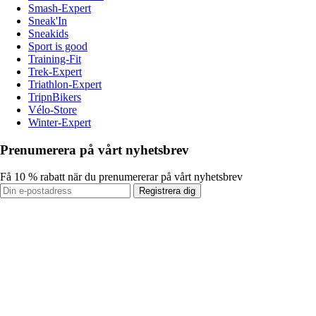
Smash-Expert
Sneak'In
Sneakids
Sport is good
Training-Fit
Trek-Expert
Triathlon-Expert
TripnBikers
Vélo-Store
Winter-Expert
Prenumerera på vårt nyhetsbrev
Få 10 % rabatt när du prenumererar på vårt nyhetsbrev
Registrera dig