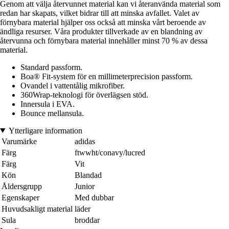
Genom att välja återvunnet material kan vi återanvända material som
redan har skapats, vilket bidrar till att minska avfallet. Valet av
förnybara material hjälper oss också att minska vårt beroende av
ändliga resurser. Våra produkter tillverkade av en blandning av
återvunna och förnybara material innehåller minst 70 % av dessa
material.
Standard passform.
Boa® Fit-system för en millimeterprecision passform.
Ovandel i vattentålig mikrofiber.
360Wrap-teknologi för överlägsen stöd.
Innersula i EVA.
Bounce mellansula.
Ytterligare information
Varumärke
adidas
Färg
ftwwht/conavy/lucred
Färg
Vit
Kön
Blandad
Åldersgrupp
Junior
Egenskaper
Med dubbar
Huvudsakligt material
läder
Sula
broddar