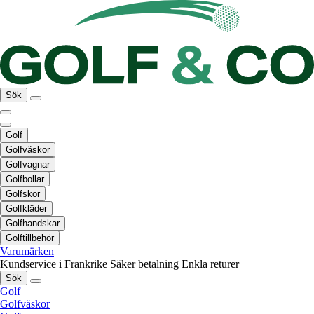
Sök
Golf
Golfväskor
Golfvagnar
Golfbollar
Golfskor
Golfkläder
Golfhandskar
Golftillbehör
Varumärken
Kundservice i Frankrike
Säker betalning
Enkla returer
Sök
Golf
Golfväskor