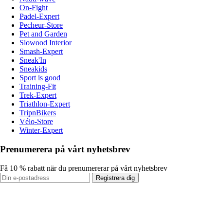
On-Fight
Padel-Expert
Pecheur-Store
Pet and Garden
Slowood Interior
Smash-Expert
Sneak'In
Sneakids
Sport is good
Training-Fit
Trek-Expert
Triathlon-Expert
TripnBikers
Vélo-Store
Winter-Expert
Prenumerera på vårt nyhetsbrev
Få 10 % rabatt när du prenumererar på vårt nyhetsbrev
Registrera dig