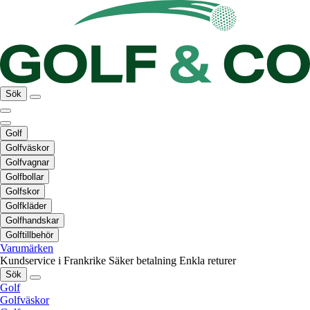
Sök
Golf
Golfväskor
Golfvagnar
Golfbollar
Golfskor
Golfkläder
Golfhandskar
Golftillbehör
Varumärken
Kundservice i Frankrike
Säker betalning
Enkla returer
Sök
Golf
Golfväskor