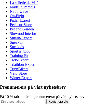
La sellerie de Maé
Made in Paradis
Nauti-wave
On-Fight
Padel-Expert
Pecheur-Store
Pet and Garden
Slowood Interior
Smash-Expert
Sneak'In
Sneakids
Sport is good
Training-Fit
Trek-Expert
Triathlon-Expert
TripnBikers
Vélo-Store
Winter-Expert
Prenumerera på vårt nyhetsbrev
Få 10 % rabatt när du prenumererar på vårt nyhetsbrev
Registrera dig