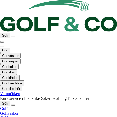
Sök
Golf
Golfväskor
Golfvagnar
Golfbollar
Golfskor
Golfkläder
Golfhandskar
Golftillbehör
Varumärken
Kundservice i Frankrike
Säker betalning
Enkla returer
Sök
Golf
Golfväskor