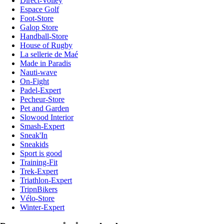
Direct-Volley
Espace Golf
Foot-Store
Galop Store
Handball-Store
House of Rugby
La sellerie de Maé
Made in Paradis
Nauti-wave
On-Fight
Padel-Expert
Pecheur-Store
Pet and Garden
Slowood Interior
Smash-Expert
Sneak'In
Sneakids
Sport is good
Training-Fit
Trek-Expert
Triathlon-Expert
TripnBikers
Vélo-Store
Winter-Expert