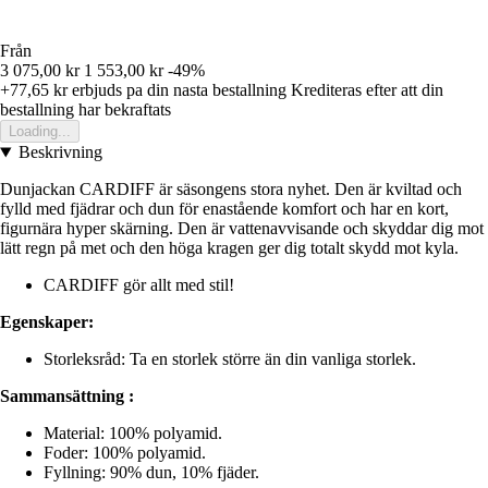
Från
3 075,00 kr
1 553,00 kr
-49%
+77,65 kr
erbjuds pa din nasta bestallning
Krediteras efter att din
bestallning har bekraftats
Loading...
Beskrivning
Dunjackan CARDIFF är säsongens stora nyhet. Den är kviltad och
fylld med fjädrar och dun för enastående komfort och har en kort,
figurnära hyper skärning. Den är vattenavvisande och skyddar dig mot
lätt regn på met och den höga kragen ger dig totalt skydd mot kyla.
CARDIFF gör allt med stil!
Egenskaper:
Storleksråd: Ta en storlek större än din vanliga storlek.
Sammansättning :
Material: 100% polyamid.
Foder: 100% polyamid.
Fyllning: 90% dun, 10% fjäder.