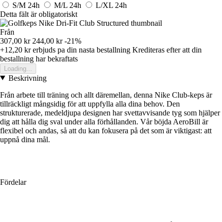
S/M
24h
M/L
24h
L/XL
24h
Detta fält är obligatoriskt
Från
307,00 kr
244,00 kr
-21%
+12,20 kr
erbjuds pa din nasta bestallning
Krediteras efter att din
bestallning har bekraftats
Loading...
Beskrivning
Från arbete till träning och allt däremellan, denna Nike Club-keps är
tillräckligt mångsidig för att uppfylla alla dina behov. Den
strukturerade, medeldjupa designen har svettavvisande tyg som hjälper
dig att hålla dig sval under alla förhållanden. Vår böjda AeroBill är
flexibel och andas, så att du kan fokusera på det som är viktigast: att
uppnå dina mål.
Fördelar