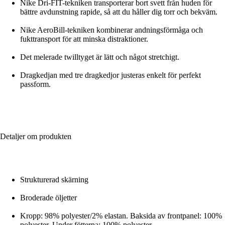
Nike Dri-FIT-tekniken transporterar bort svett från huden för
bättre avdunstning rapide, så att du håller dig torr och bekväm.
Nike AeroBill-tekniken kombinerar andningsförmåga och
fukttransport för att minska distraktioner.
Det melerade twilltyget är lätt och något stretchigt.
Dragkedjan med tre dragkedjor justeras enkelt för perfekt
passform.
Detaljer om produkten
Strukturerad skärning
Broderade öljetter
Kropp: 98% polyester/2% elastan. Baksida av frontpanel: 100%
polyester. Under fötterna: 100% polyester.