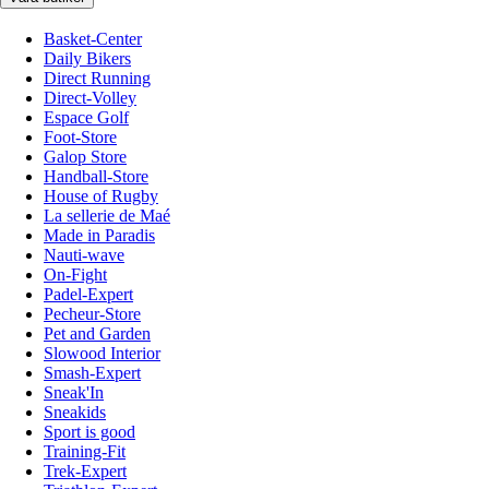
Basket-Center
Daily Bikers
Direct Running
Direct-Volley
Espace Golf
Foot-Store
Galop Store
Handball-Store
House of Rugby
La sellerie de Maé
Made in Paradis
Nauti-wave
On-Fight
Padel-Expert
Pecheur-Store
Pet and Garden
Slowood Interior
Smash-Expert
Sneak'In
Sneakids
Sport is good
Training-Fit
Trek-Expert