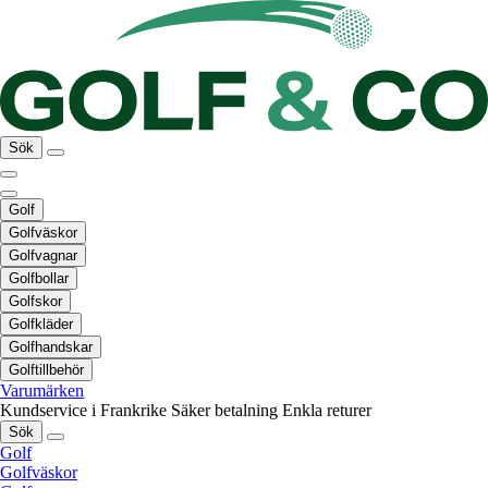
Sök
Golf
Golfväskor
Golfvagnar
Golfbollar
Golfskor
Golfkläder
Golfhandskar
Golftillbehör
Varumärken
Kundservice i Frankrike
Säker betalning
Enkla returer
Sök
Golf
Golfväskor