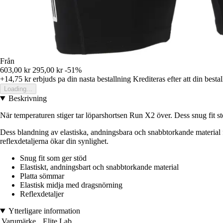
Från
603,00 kr
295,00 kr
-51%
+14,75 kr
erbjuds pa din nasta bestallning
Krediteras efter att din besta
Loading...
Beskrivning
När temperaturen stiger tar löparshortsen Run X2 över. Dess snug fit stö
Dess blandning av elastiska, andningsbara och snabbtorkande material f
reflexdetaljerna ökar din synlighet.
Snug fit som ger stöd
Elastiskt, andningsbart och snabbtorkande material
Platta sömmar
Elastisk midja med dragsnörning
Reflexdetaljer
Ytterligare information
Varumärke
Elite Lab