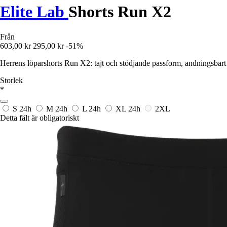
Elite Lab
Shorts Run X2
Från
603,00 kr
295,00 kr
-51%
Herrens löparshorts Run X2: tajt och stödjande passform, andningsbart o
Storlek
*
S
24h
M
24h
L
24h
XL
24h
2XL
Detta fält är obligatoriskt