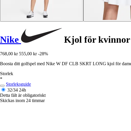
Nike
Kjol för kvinnor
768,00 kr
555,00 kr
-28%
Boosta ditt golfspel med Nike W DF CLB SKRT LONG kjol för damer i v
Storlek
*
Storleksguide
32/34
24h
Detta fält är obligatoriskt
Skickas inom 24 timmar