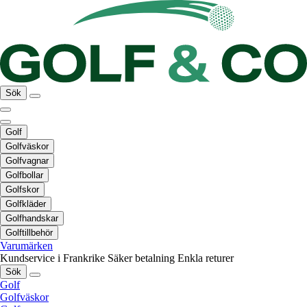
Sök
Golf
Golfväskor
Golfvagnar
Golfbollar
Golfskor
Golfkläder
Golfhandskar
Golftillbehör
Varumärken
Kundservice i Frankrike
Säker betalning
Enkla returer
Sök
Golf
Golfväskor