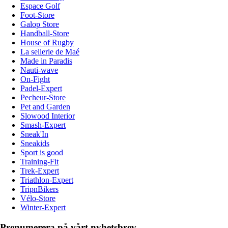
Espace Golf
Foot-Store
Galop Store
Handball-Store
House of Rugby
La sellerie de Maé
Made in Paradis
Nauti-wave
On-Fight
Padel-Expert
Pecheur-Store
Pet and Garden
Slowood Interior
Smash-Expert
Sneak'In
Sneakids
Sport is good
Training-Fit
Trek-Expert
Triathlon-Expert
TripnBikers
Vélo-Store
Winter-Expert
Prenumerera på vårt nyhetsbrev