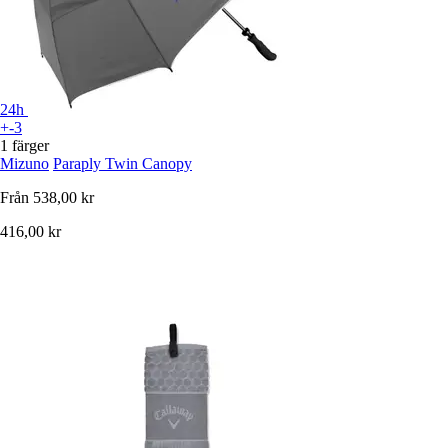
24h
+-3
1 färger
Mizuno
Paraply Twin Canopy
Från
538,00 kr
416,00 kr