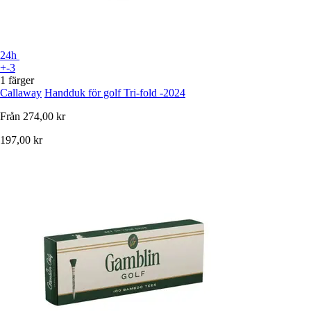
24h
+-3
1 färger
Callaway
Handduk för golf Tri-fold -2024
Från
274,00 kr
197,00 kr