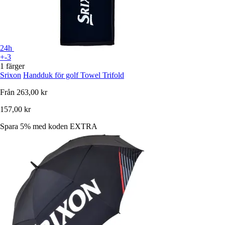
24h
+-3
1 färger
Srixon
Handduk för golf Towel Trifold
Från
263,00 kr
157,00 kr
Spara 5%
med koden
EXTRA