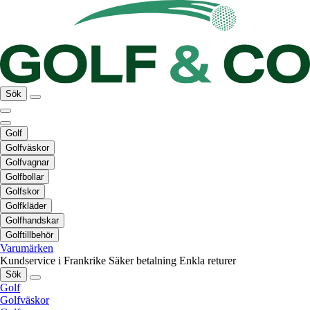
Sök
Golf
Golfväskor
Golfvagnar
Golfbollar
Golfskor
Golfkläder
Golfhandskar
Golftillbehör
Varumärken
Kundservice i Frankrike
Säker betalning
Enkla returer
Sök
Golf
Golfväskor