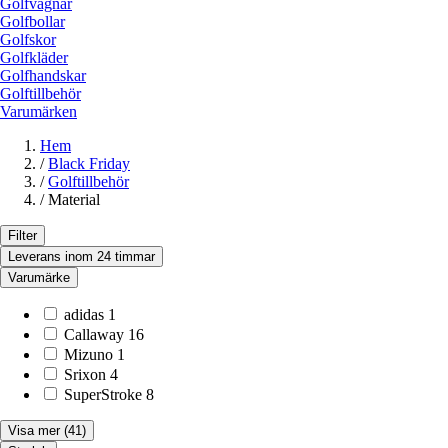
Golfvagnar
Golfbollar
Golfskor
Golfkläder
Golfhandskar
Golftillbehör
Varumärken
Hem
/
Black Friday
/
Golftillbehör
/
Material
Filter
Leverans inom 24 timmar
Varumärke
adidas
1
Callaway
16
Mizuno
1
Srixon
4
SuperStroke
8
Visa mer
(41)