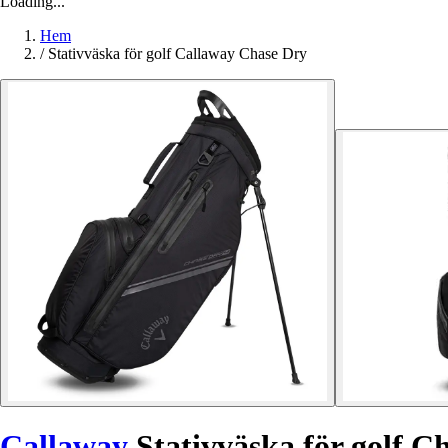
Loading...
Hem
/
Stativväska för golf Callaway Chase Dry
Callaway
Stativväska för golf C