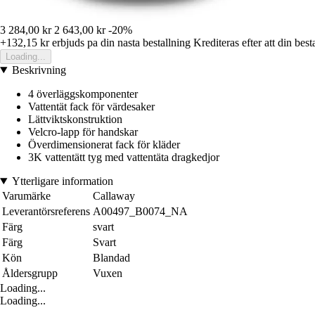
3 284,00 kr
2 643,00 kr
-20%
+132,15 kr
erbjuds pa din nasta bestallning
Krediteras efter att din best
Loading...
Beskrivning
4 överläggskomponenter
Vattentät fack för värdesaker
Lättviktskonstruktion
Velcro-lapp för handskar
Överdimensionerat fack för kläder
3K vattentätt tyg med vattentäta dragkedjor
Ytterligare information
Varumärke
Callaway
Leverantörsreferens
A00497_B0074_NA
Färg
svart
Färg
Svart
Kön
Blandad
Åldersgrupp
Vuxen
Loading...
Loading...