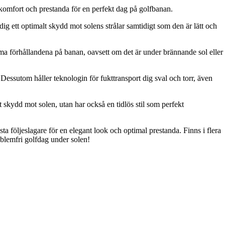
 komfort och prestanda för en perfekt dag på golfbanan.
dig ett optimalt skydd mot solens strålar samtidigt som den är lätt och
ema förhållandena på banan, oavsett om det är under brännande sol eller
essutom håller teknologin för fukttransport dig sval och torr, även
t skydd mot solen, utan har också en tidlös stil som perfekt
ta följeslagare för en elegant look och optimal prestanda. Finns i flera
oblemfri golfdag under solen!