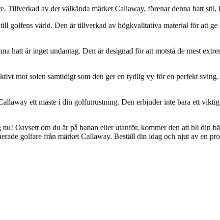
e. Tillverkad av det välkända märket Callaway, förenar denna hatt stil,
ll golfens värld. Den är tillverkad av högkvalitativa material för att ge 
nna hatt är inget undantag. Den är designad för att motstå de mest extr
vt mot solen samtidigt som den ger en tydlig vy för en perfekt sving. D
allaway ett måste i din golfutrustning. Den erbjuder inte bara ett viktig
g nu! Oavsett om du är på banan eller utanför, kommer den att bli din bäs
ionerade golfare från märket Callaway. Beställ din idag och njut av en pr