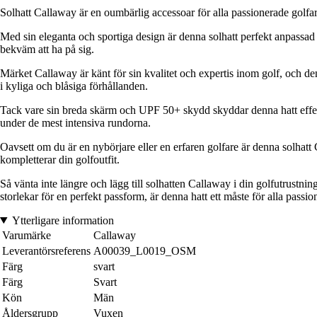
Solhatt Callaway är en oumbärlig accessoar för alla passionerade golfar
Med sin eleganta och sportiga design är denna solhatt perfekt anpassad ti
bekväm att ha på sig.
Märket Callaway är känt för sin kvalitet och expertis inom golf, och de
i kyliga och blåsiga förhållanden.
Tack vare sin breda skärm och UPF 50+ skydd skyddar denna hatt effekti
under de mest intensiva rundorna.
Oavsett om du är en nybörjare eller en erfaren golfare är denna solhatt C
kompletterar din golfoutfit.
Så vänta inte längre och lägg till solhatten Callaway i din golfutrustnin
storlekar för en perfekt passform, är denna hatt ett måste för alla pass
Ytterligare information
Varumärke
Callaway
Leverantörsreferens
A00039_L0019_OSM
Färg
svart
Färg
Svart
Kön
Män
Åldersgrupp
Vuxen