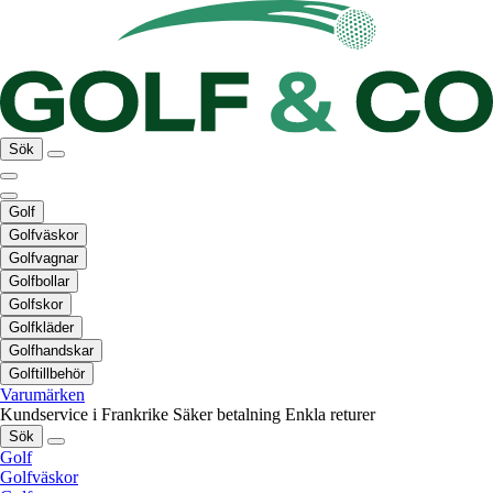
Sök
Golf
Golfväskor
Golfvagnar
Golfbollar
Golfskor
Golfkläder
Golfhandskar
Golftillbehör
Varumärken
Kundservice i Frankrike
Säker betalning
Enkla returer
Sök
Golf
Golfväskor