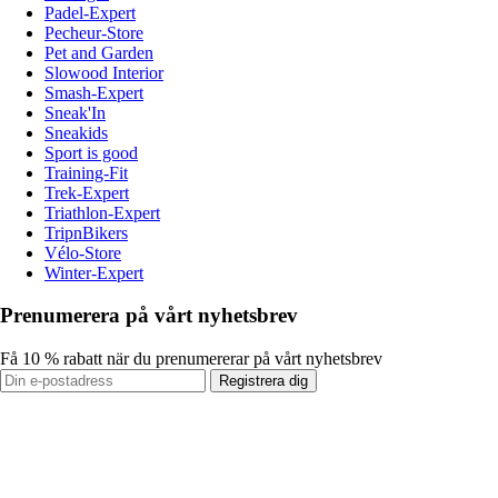
Padel-Expert
Pecheur-Store
Pet and Garden
Slowood Interior
Smash-Expert
Sneak'In
Sneakids
Sport is good
Training-Fit
Trek-Expert
Triathlon-Expert
TripnBikers
Vélo-Store
Winter-Expert
Prenumerera på vårt nyhetsbrev
Få 10 % rabatt när du prenumererar på vårt nyhetsbrev
Registrera dig