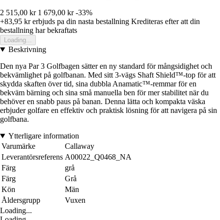
2 515,00 kr
1 679,00 kr
-33%
+83,95 kr
erbjuds pa din nasta bestallning
Krediteras efter att din
bestallning har bekraftats
Loading...
Beskrivning
Den nya Par 3 Golfbagen sätter en ny standard för mångsidighet och
bekvämlighet på golfbanan. Med sitt 3-vägs Shaft Shield™-top för att
skydda skaften över tid, sina dubbla Anamatic™-remmar för en
bekväm bärning och sina små manuella ben för mer stabilitet när du
behöver en snabb paus på banan. Denna lätta och kompakta väska
erbjuder golfare en effektiv och praktisk lösning för att navigera på sin
golfbana.
Ytterligare information
Varumärke
Callaway
Leverantörsreferens
A00022_Q0468_NA
Färg
grå
Färg
Grå
Kön
Män
Åldersgrupp
Vuxen
Loading...
Loading...