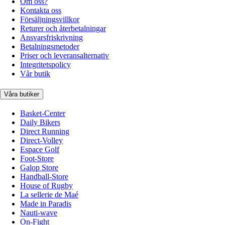
Om oss?
Kontakta oss
Försäljningsvillkor
Returer och återbetalningar
Ansvarsfriskrivning
Betalningsmetoder
Priser och leveransalternativ
Integritetspolicy
Vår butik
Våra butiker
Basket-Center
Daily Bikers
Direct Running
Direct-Volley
Espace Golf
Foot-Store
Galop Store
Handball-Store
House of Rugby
La sellerie de Maé
Made in Paradis
Nauti-wave
On-Fight