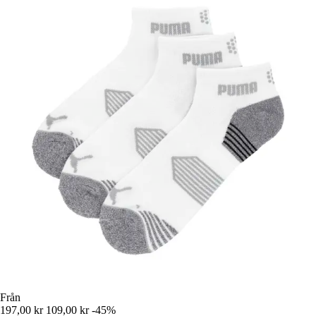
Från
197,00 kr
109,00 kr
-45%