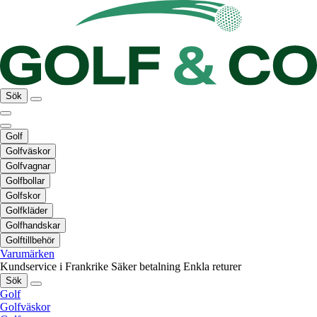
Sök
Golf
Golfväskor
Golfvagnar
Golfbollar
Golfskor
Golfkläder
Golfhandskar
Golftillbehör
Varumärken
Kundservice i Frankrike
Säker betalning
Enkla returer
Sök
Golf
Golfväskor