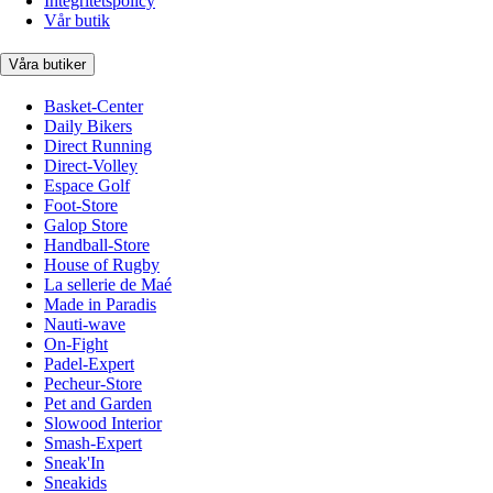
Integritetspolicy
Vår butik
Våra butiker
Basket-Center
Daily Bikers
Direct Running
Direct-Volley
Espace Golf
Foot-Store
Galop Store
Handball-Store
House of Rugby
La sellerie de Maé
Made in Paradis
Nauti-wave
On-Fight
Padel-Expert
Pecheur-Store
Pet and Garden
Slowood Interior
Smash-Expert
Sneak'In
Sneakids