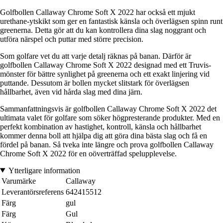
Golfbollen Callaway Chrome Soft X 2022 har också ett mjukt
urethane-ytskikt som ger en fantastisk känsla och överlägsen spinn runt
greenerna. Detta gör att du kan kontrollera dina slag noggrant och
utföra närspel och puttar med större precision.
Som golfare vet du att varje detalj räknas på banan. Därför är
golfbollen Callaway Chrome Soft X 2022 designad med ett Truvis-
mönster för bättre synlighet på greenerna och ett exakt linjering vid
puttande. Dessutom är bollen mycket slitstark för överlägsen
hållbarhet, även vid hårda slag med dina järn.
Sammanfattningsvis är golfbollen Callaway Chrome Soft X 2022 det
ultimata valet för golfare som söker högpresterande produkter. Med en
perfekt kombination av hastighet, kontroll, känsla och hållbarhet
kommer denna boll att hjälpa dig att göra dina bästa slag och få en
fördel på banan. Så tveka inte längre och prova golfbollen Callaway
Chrome Soft X 2022 för en oöverträffad spelupplevelse.
Ytterligare information
Varumärke
Callaway
Leverantörsreferens
642415512
Färg
gul
Färg
Gul