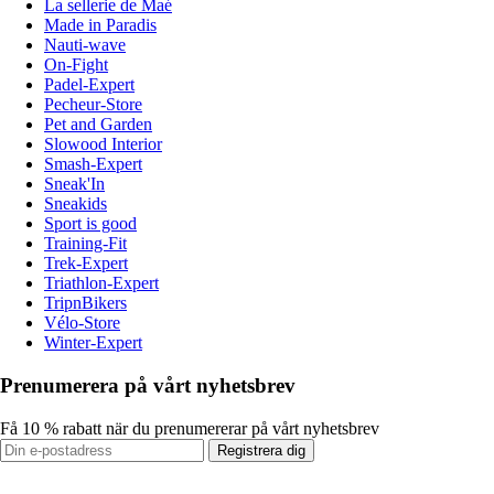
La sellerie de Maé
Made in Paradis
Nauti-wave
On-Fight
Padel-Expert
Pecheur-Store
Pet and Garden
Slowood Interior
Smash-Expert
Sneak'In
Sneakids
Sport is good
Training-Fit
Trek-Expert
Triathlon-Expert
TripnBikers
Vélo-Store
Winter-Expert
Prenumerera på vårt nyhetsbrev
Få 10 % rabatt när du prenumererar på vårt nyhetsbrev
Registrera dig