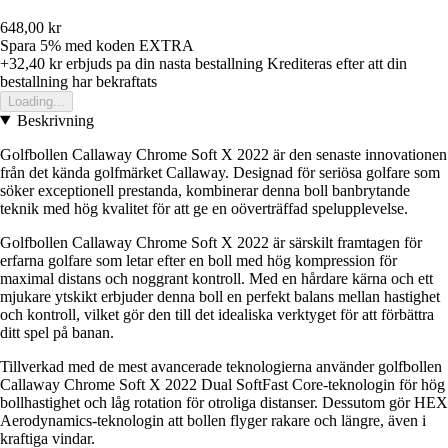
648,00 kr
Spara 5%
med koden
EXTRA
+32,40 kr
erbjuds pa din nasta bestallning
Krediteras efter att din
bestallning har bekraftats
Loading...
Beskrivning
Golfbollen Callaway Chrome Soft X 2022 är den senaste innovationen
från det kända golfmärket Callaway. Designad för seriösa golfare som
söker exceptionell prestanda, kombinerar denna boll banbrytande
teknik med hög kvalitet för att ge en oöverträffad spelupplevelse.
Golfbollen Callaway Chrome Soft X 2022 är särskilt framtagen för
erfarna golfare som letar efter en boll med hög kompression för
maximal distans och noggrant kontroll. Med en hårdare kärna och ett
mjukare ytskikt erbjuder denna boll en perfekt balans mellan hastighet
och kontroll, vilket gör den till det idealiska verktyget för att förbättra
ditt spel på banan.
Tillverkad med de mest avancerade teknologierna använder golfbollen
Callaway Chrome Soft X 2022 Dual SoftFast Core-teknologin för hög
bollhastighet och låg rotation för otroliga distanser. Dessutom gör HEX
Aerodynamics-teknologin att bollen flyger rakare och längre, även i
kraftiga vindar.