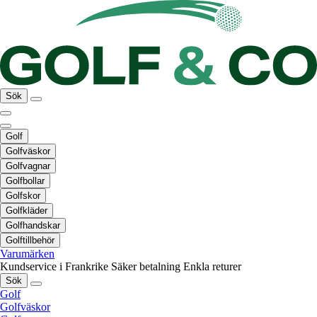
Sök
Golf
Golfväskor
Golfvagnar
Golfbollar
Golfskor
Golfkläder
Golfhandskar
Golftillbehör
Varumärken
Kundservice i Frankrike
Säker betalning
Enkla returer
Sök
Golf
Golfväskor