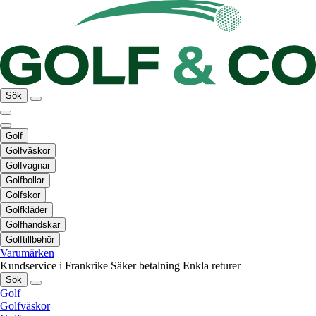
Sök
Golf
Golfväskor
Golfvagnar
Golfbollar
Golfskor
Golfkläder
Golfhandskar
Golftillbehör
Varumärken
Kundservice i Frankrike
Säker betalning
Enkla returer
Sök
Golf
Golfväskor