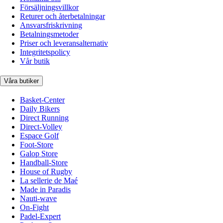
Försäljningsvillkor
Returer och återbetalningar
Ansvarsfriskrivning
Betalningsmetoder
Priser och leveransalternativ
Integritetspolicy
Vår butik
Våra butiker
Basket-Center
Daily Bikers
Direct Running
Direct-Volley
Espace Golf
Foot-Store
Galop Store
Handball-Store
House of Rugby
La sellerie de Maé
Made in Paradis
Nauti-wave
On-Fight
Padel-Expert