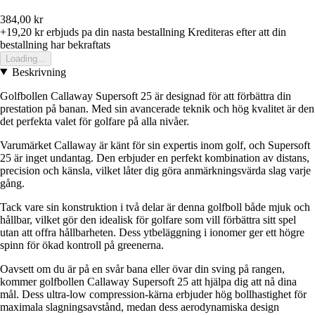
384,00 kr
+19,20 kr
erbjuds pa din nasta bestallning
Krediteras efter att din
bestallning har bekraftats
Loading...
Beskrivning
Golfbollen Callaway Supersoft 25 är designad för att förbättra din
prestation på banan. Med sin avancerade teknik och hög kvalitet är den
det perfekta valet för golfare på alla nivåer.
Varumärket Callaway är känt för sin expertis inom golf, och Supersoft
25 är inget undantag. Den erbjuder en perfekt kombination av distans,
precision och känsla, vilket låter dig göra anmärkningsvärda slag varje
gång.
Tack vare sin konstruktion i två delar är denna golfboll både mjuk och
hållbar, vilket gör den idealisk för golfare som vill förbättra sitt spel
utan att offra hållbarheten. Dess ytbeläggning i ionomer ger ett högre
spinn för ökad kontroll på greenerna.
Oavsett om du är på en svår bana eller övar din sving på rangen,
kommer golfbollen Callaway Supersoft 25 att hjälpa dig att nå dina
mål. Dess ultra-low compression-kärna erbjuder hög bollhastighet för
maximala slagningsavstånd, medan dess aerodynamiska design