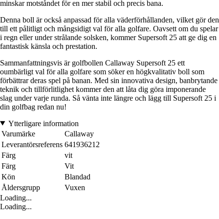
minskar motståndet för en mer stabil och precis bana.
Denna boll är också anpassad för alla väderförhållanden, vilket gör den
till ett pålitligt och mångsidigt val för alla golfare. Oavsett om du spelar
i regn eller under strålande solsken, kommer Supersoft 25 att ge dig en
fantastisk känsla och prestation.
Sammanfattningsvis är golfbollen Callaway Supersoft 25 ett
oumbärligt val för alla golfare som söker en högkvalitativ boll som
förbättrar deras spel på banan. Med sin innovativa design, banbrytande
teknik och tillförlitlighet kommer den att låta dig göra imponerande
slag under varje runda. Så vänta inte längre och lägg till Supersoft 25 i
din golfbag redan nu!
Ytterligare information
Varumärke
Callaway
Leverantörsreferens
641936212
Färg
vit
Färg
Vit
Kön
Blandad
Åldersgrupp
Vuxen
Loading...
Loading...