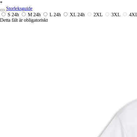
*
Storleksguide
S
24h
M
24h
L
24h
XL
24h
2XL
3XL
4X
Detta fält är obligatoriskt