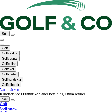
Sök
Golf
Golfväskor
Golfvagnar
Golfbollar
Golfskor
Golfkläder
Golfhandskar
Golftillbehör
Varumärken
Kundservice i Frankrike
Säker betalning
Enkla returer
Sök
Golf
Golfväskor