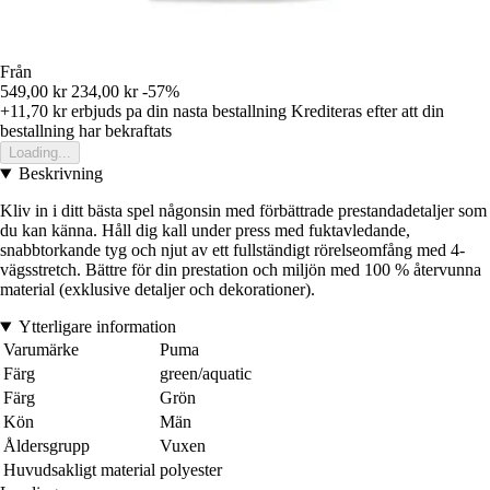
Från
549,00 kr
234,00 kr
-57%
+11,70 kr
erbjuds pa din nasta bestallning
Krediteras efter att din
bestallning har bekraftats
Loading...
Beskrivning
Kliv in i ditt bästa spel någonsin med förbättrade prestandadetaljer som
du kan känna. Håll dig kall under press med fuktavledande,
snabbtorkande tyg och njut av ett fullständigt rörelseomfång med 4-
vägsstretch. Bättre för din prestation och miljön med 100 % återvunna
material (exklusive detaljer och dekorationer).
Ytterligare information
Varumärke
Puma
Färg
green/aquatic
Färg
Grön
Kön
Män
Åldersgrupp
Vuxen
Huvudsakligt material
polyester