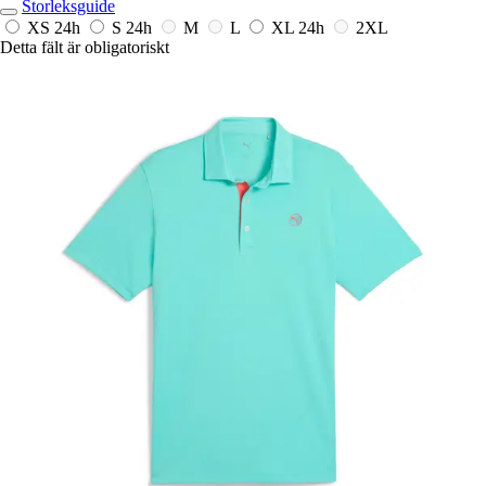
Storleksguide
XS
24h
S
24h
M
L
XL
24h
2XL
Detta fält är obligatoriskt