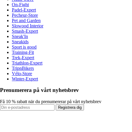
On-Fight
Padel-Expert
Pecheur-Store
Pet and Garden
Slowood Interior
Smash-Expert
Sneak'In
Sneakids
Sport is good
Training-Fit
Trek-Expert
Triathlon-Expert
TripnBikers
Vélo-Store
Winter-Expert
Prenumerera på vårt nyhetsbrev
Få 10 % rabatt när du prenumererar på vårt nyhetsbrev
Registrera dig